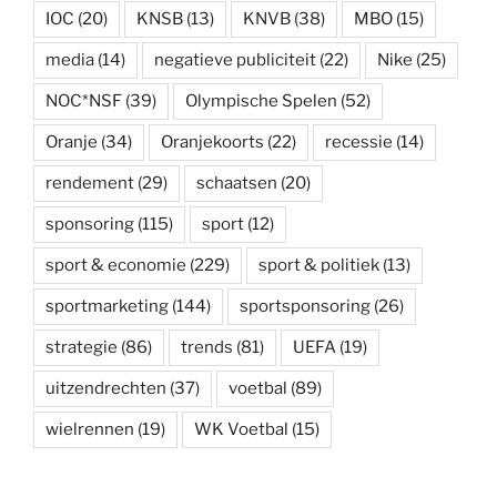
IOC
(20)
KNSB
(13)
KNVB
(38)
MBO
(15)
media
(14)
negatieve publiciteit
(22)
Nike
(25)
NOC*NSF
(39)
Olympische Spelen
(52)
Oranje
(34)
Oranjekoorts
(22)
recessie
(14)
rendement
(29)
schaatsen
(20)
sponsoring
(115)
sport
(12)
sport & economie
(229)
sport & politiek
(13)
sportmarketing
(144)
sportsponsoring
(26)
strategie
(86)
trends
(81)
UEFA
(19)
uitzendrechten
(37)
voetbal
(89)
wielrennen
(19)
WK Voetbal
(15)