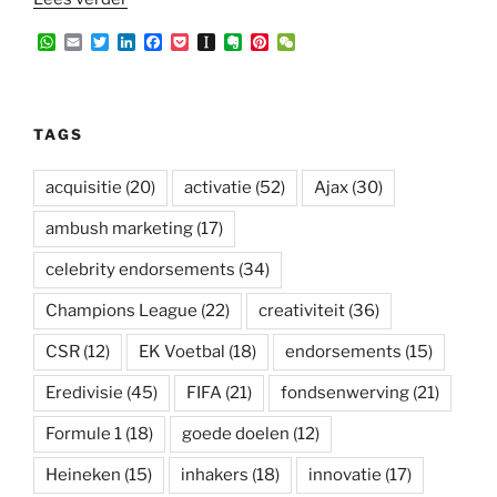
Tag”
W
E
T
L
F
P
I
E
P
W
h
m
w
i
a
o
n
v
i
e
a
a
i
n
c
c
s
e
n
C
t
i
t
k
e
k
t
r
t
h
s
l
t
e
b
e
a
n
e
a
A
e
d
o
t
p
o
r
t
TAGS
p
r
I
o
a
t
e
p
n
k
p
e
s
e
t
acquisitie
(20)
activatie
(52)
Ajax
(30)
r
ambush marketing
(17)
celebrity endorsements
(34)
Champions League
(22)
creativiteit
(36)
CSR
(12)
EK Voetbal
(18)
endorsements
(15)
Eredivisie
(45)
FIFA
(21)
fondsenwerving
(21)
Formule 1
(18)
goede doelen
(12)
Heineken
(15)
inhakers
(18)
innovatie
(17)