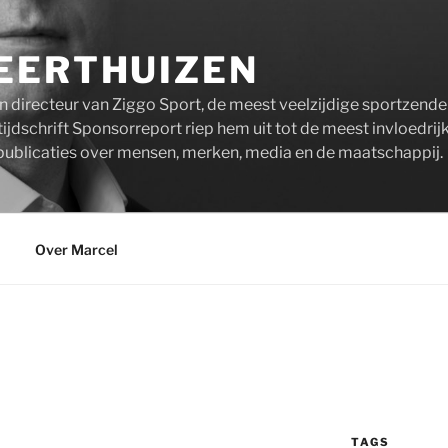
EERTHUIZEN
n directeur van Ziggo Sport, de meest veelzijdige sportzend
ijdschrift Sponsorreport riep hem uit tot de meest invloedrij
publicaties over mensen, merken, media en de maatschappij.
Over Marcel
TAGS