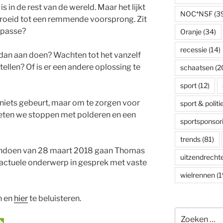
s in de rest van de wereld. Maar het lijkt
NOC*NSF
(3
groeid tot een remmende voorsprong. Zit
mpasse?
Oranje
(34)
recessie
(14)
r dan aan doen? Wachten tot het vanzelf
ellen? Of is er een andere oplossing te
schaatsen
(2
sport
(12)
r niets gebeurt, maar om te zorgen voor
sport & politi
eten we stoppen met polderen en een
sportsponsor
trends
(81)
endoen van 28 maart 2018 gaan Thomas
uitzendrecht
it actuele onderwerp in gesprek met vaste
wielrennen
(1
n en
hier
te beluisteren.
Zoeken
W