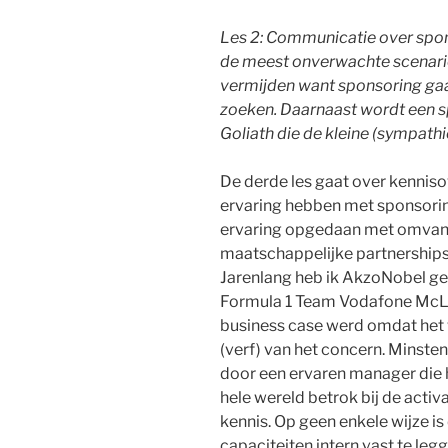
Les 2: Communicatie over spon
de meest onverwachte scenario’
vermijden want sponsoring gaat
zoeken. Daarnaast wordt een sp
Goliath die de kleine (sympath
De derde les gaat over kennis
ervaring hebben met sponsorin
ervaring opgedaan met omvangr
maatschappelijke partnerships 
Jarenlang heb ik AkzoNobel ge
Formula 1 Team Vodafone McLa
business case werd omdat het
(verf) van het concern. Minsten
door een ervaren manager die h
hele wereld betrok bij de activa
kennis. Op geen enkele wijze is
capaciteiten intern vast te leg