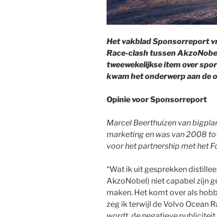
Het vakblad Sponsorreport vr
Race-clash tussen AkzoNobel
tweewekelijkse item over sp
kwam het onderwerp aan de o
Opinie voor Sponsorreport
Marcel Beerthuizen van bigplan
marketing en was van 2008 to
voor het partnership met het 
“Wat ik uit gesprekken distillee
AkzoNobel) niet capabel zijn ge
maken. Het komt over als hobb
zeg ik terwijl de Volvo Ocean R
wordt, de negatieve publiciteit