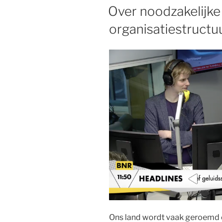
OP
Over noodzakelijke
organisatiestructu
Ons land wordt vaak geroemd o