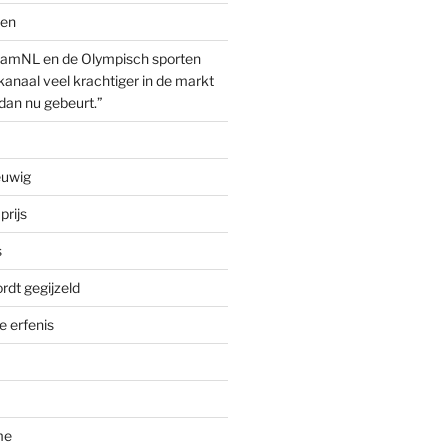
ven
amNL en de Olympisch sporten
anaal veel krachtiger in de markt
dan nu gebeurt.”
euwig
prijs
s
rdt gegijzeld
 erfenis
me