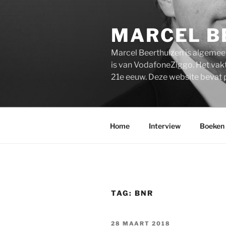
Ga
naar
MARCEL B
de
inhoud
Marcel Beerthuizen is algemee
is van VodafoneZiggo. Het vakt
21e eeuw. Deze website bevat 
Home
Interview
Boeken
TAG:
BNR
GEPLAATST
28 MAART 2018