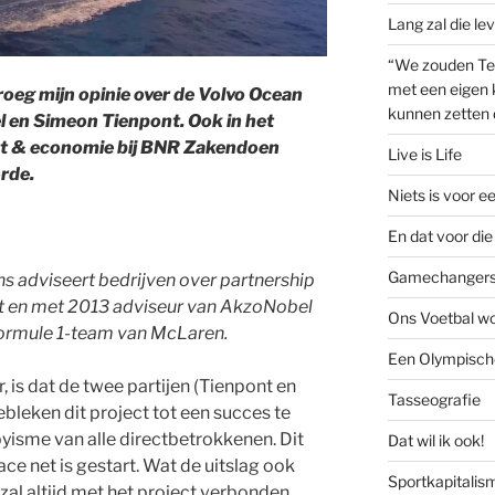
Lang zal die le
“We zouden Te
met een eigen k
oeg mijn opinie over de Volvo Ocean
kunnen zetten 
 en Simeon Tienpont. Ook in het
ort & economie bij BNR Zakendoen
Live is Life
rde.
Niets is voor e
En dat voor die 
Gamechanger
s adviseert bedrijven over partnership
t en met 2013 adviseur van AkzoNobel
Ons Voetbal wo
Formule 1-team van McLaren.
Een Olympische
r, is dat de twee partijen (Tienpont en
Tasseografie
bleken dit project tot een succes te
yisme van alle directbetrokkenen. Dit
Dat wil ik ook!
ace net is gestart. Wat de uitslag ook
Sportkapitalis
 zal altijd met het project verbonden