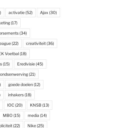
)
activatie
(52)
Ajax
(30)
eting
(17)
dorsements
(34)
eague
(22)
creativiteit
(36)
EK Voetbal
(18)
s
(15)
Eredivisie
(45)
fondsenwerving
(21)
)
goede doelen
(12)
)
inhakers
(18)
IOC
(20)
KNSB
(13)
MBO
(15)
media
(14)
iciteit
(22)
Nike
(25)