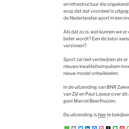
en infrastructuur die ongekend i
erop dat dat voordeel is uitge
de Nederlandse sport in een i
Als dat zo is, wat kunnen we e
beter wordt? Een dictator aanst
verzinnen?
Sport zal niet verdwijnen als e
nieuwe kwaliteitsimpulsen mo
nieuw model ontwikkelen.
In de uitzending van BNR Zak
van Zijl en Paul Laseur over d
gast Marcel Beerthuizen.
De uitzending is
hier
te bekijke
W
E
T
L
F
P
I
E
P