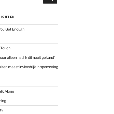
RICHTEN
 You Get Enough
 Touch
aar alleen had ik dit nooit gekund”
izen meest invloedrijk in sponsoring
alk Alone
hing
tv