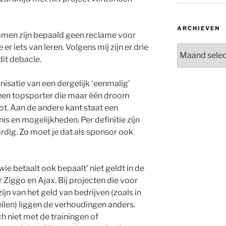
ARCHIEVEN
komen zijn bepaald geen reclame voor
r iets van leren. Volgens mij zijn er drie
Archieven
dit debacle.
nisatie van een dergelijk ‘eenmalig’
 een topsporter die maar één droom
ot. Aan de andere kant staat een
nis en mogelijkheden. Per definitie zijn
rdig. Zo moet je dat als sponsor ook
wie betaalt ook bepaalt’ niet geldt in de
 Ziggo en Ajax. Bij projecten die voor
ijn van het geld van bedrijven (zoals in
eilen) liggen de verhoudingen anders.
h niet met de trainingen of