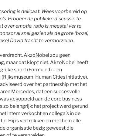
soring is delicaat. Wees voorbereid op
s. Probeer de publieke discussie te
 over emotie, ratio is meestal ver te
onsor al snel gezien als de grote (boze)
ieke) David tracht te vermorzelen.
overdracht. AkzoNobel zou geen
g, maar dat klopt niet. AkzoNobel heeft
ijke sport (Formule 1) – en
(Rijksmuseum, Human Cities initiative).
adviseerd over het partnership met het
ren Mercedes, dat een succesvolle
 was gekoppeld aan de core business
s zo belangrijk: het project werd gerund
et intern verkocht en collega’s in de
tie. Hij is vertrokken en met hem alle
 de organisatie bezig geweest die
gen of te verspreiden.