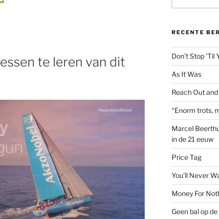
naar:
e
C
h
a
RECENTE BE
t
Don’t Stop ’Til
 lessen te leren van dit
As It Was
Reach Out and
“Enorm trots, m
Marcel Beerthu
in de 21 eeuw
Price Tag
You’ll Never W
Money For Not
Geen bal op de 