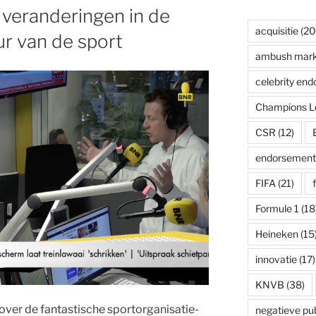
 veranderingen in de
acquisitie
(20
ur van de sport
ambush mark
celebrity en
Champions L
CSR
(12)
endorsement
FIFA
(21)
Formule 1
(18
Heineken
(15
innovatie
(17)
KNVB
(38)
ver de fantastische sportorganisatie-
negatieve publ