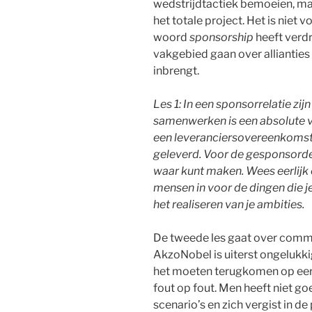
wedstrijdtactiek bemoeien, maa
het totale project. Het is niet 
woord
sponsorship
heeft verdr
vakgebied gaan over allianties w
inbrengt.
Les 1: In een sponsorrelatie zijn
samenwerken is een absolute ve
een leveranciersovereenkomst, 
geleverd. Voor de gesponsorde 
waar kunt maken. Wees eerlijk o
mensen in voor de dingen die je 
het realiseren van je ambities.
De tweede les gaat over comm
AkzoNobel is uiterst ongelukk
het moeten terugkomen op eer
fout op fout. Men heeft niet g
scenario’s en zich vergist in d