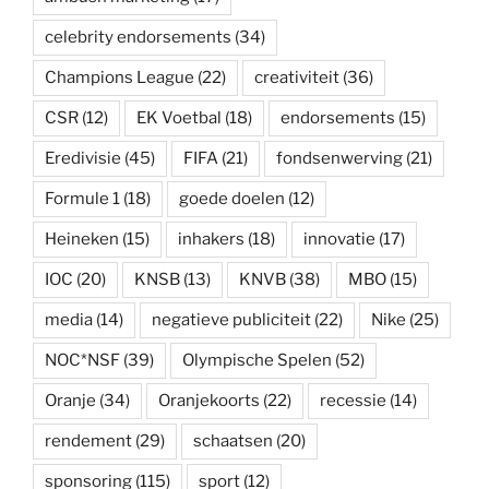
celebrity endorsements
(34)
Champions League
(22)
creativiteit
(36)
CSR
(12)
EK Voetbal
(18)
endorsements
(15)
Eredivisie
(45)
FIFA
(21)
fondsenwerving
(21)
Formule 1
(18)
goede doelen
(12)
Heineken
(15)
inhakers
(18)
innovatie
(17)
IOC
(20)
KNSB
(13)
KNVB
(38)
MBO
(15)
media
(14)
negatieve publiciteit
(22)
Nike
(25)
NOC*NSF
(39)
Olympische Spelen
(52)
Oranje
(34)
Oranjekoorts
(22)
recessie
(14)
rendement
(29)
schaatsen
(20)
sponsoring
(115)
sport
(12)