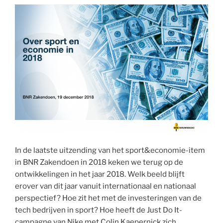
e
t
r
In de laatste uitzending van het sport&economie-item
in BNR Zakendoen in 2018 keken we terug op de
ontwikkelingen in het jaar 2018. Welk beeld blijft
erover van dit jaar vanuit internationaal en nationaal
perspectief? Hoe zit het met de investeringen van de
tech bedrijven in sport? Hoe heeft de Just Do It-
campagne van Nike met Colin Kaepernick zich