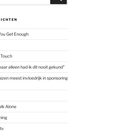
RICHTEN
 You Get Enough
 Touch
aar alleen had ik dit nooit gekund”
izen meest invloedrijk in sponsoring
alk Alone
hing
tv