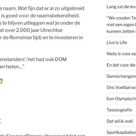
Lang zal die le
naam. Wat fijn dat er al zo uitgebreid
t is goed voor de naamsbekendheid.
“We zouden Te
 te blijven uitleggen wat je onder de
met een eigen k
at over 2.000 jaar Utrechtse
kunnen zetten 
r de Romeinse tijd) en te investeren in
Live is Life
Niets is voor e
genstanders’: het had ook DOM
En dat voor die 
en heten…”
Gamechanger
W
e
Ons Voetbal wo
C
h
Een Olympische
a
t
Tasseografie
t
Dat wil ik ook!
Sportkapitalis