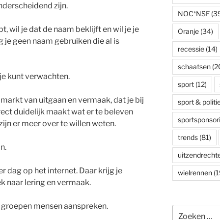
nderscheidend zijn.
NOC*NSF
(3
t, wil je dat de naam beklijft en wil je je
Oranje
(34)
je geen naam gebruiken die al is
recessie
(14)
schaatsen
(2
je kunt verwachten.
sport
(12)
 markt van uitgaan en vermaak, dat je bij
sport & politi
ect duidelijk maakt wat er te beleven
sportsponsor
ijn er meer over te willen weten.
trends
(81)
n.
uitzendrecht
er dag op het internet. Daar krijg je
wielrennen
(1
ek naar lering en vermaak.
e groepen mensen aanspreken.
Zoeken