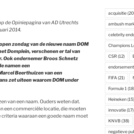
acquisitie
(20
 op de Opiniepagina van AD Utrechts
ambush mark
uari 2014.
celebrity en
elopen zondag van de nieuwe naam DOM
Champions L
et Domplein, verschenen er tal van
CSR
(12)
ter. Ook ondernemer Broos Schnetz
de namen een
endorsement
Marcel Beerthuizen van een
FIFA
(21)
lans zet uiteen waarom DOM under
Formule 1
(18
Heineken
(15
 kiezen van een naam. Ouders weten dat.
an een commerciële locatie, die moeten
innovatie
(17)
de criteria waaraan een goede naam moet
KNVB
(38)
negatieve publ