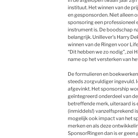
In de afgelopen twaalf jaar zi
instituut. Het winnen van de pr
en gesponsorden. Niet alleen o
sponsoring een professioneel 
instrument is. De boodschap na
belangrijk. Unillever’s Harry 
winnen van de Ringen voor Lif
“Dit hebben we zo nodig”, zei 
name op het versterken van het
De formulieren en boekwerke
steeds zorgvuldiger ingevuld. I
afgevinkt. Het sponsorship wor
geïntegreerd onderdeel van d
betreffende merk, uiteraard is 
(inmiddels!) vanzelfsprekend i
mogelijk ook impact van het sp
merken en als deze ontwikkelin
SponsorRingen dan is er geen