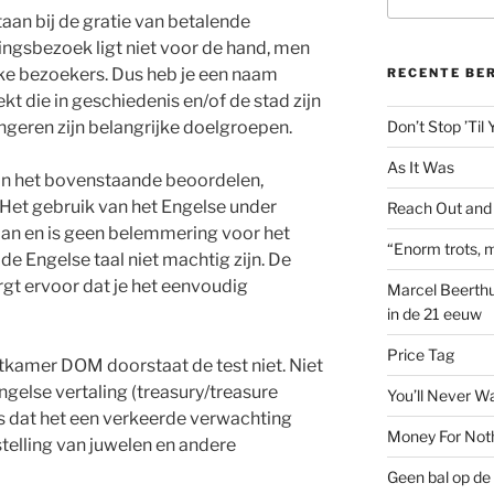
naar:
aan bij de gratie van betalende
ngsbezoek ligt niet voor de hand, men
ke bezoekers. Dus heb je een naam
RECENTE BE
kt die in geschiedenis en/of de stad zijn
ongeren zijn belangrijke doelgroepen.
Don’t Stop ’Til
As It Was
n het bovenstaande beoordelen,
. Het gebruik van het Engelse under
Reach Out and
aan en is geen belemmering voor het
“Enorm trots, m
e Engelse taal niet machtig zijn. De
gt ervoor dat je het eenvoudig
Marcel Beerthu
in de 21 eeuw
Price Tag
kamer DOM doorstaat de test niet. Niet
ngelse vertaling (treasury/treasure
You’ll Never W
s dat het een verkeerde verwachting
Money For Not
telling van juwelen en andere
Geen bal op de 