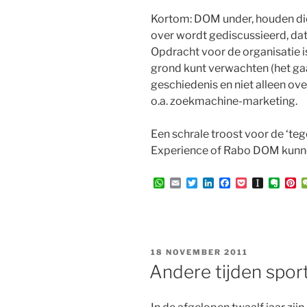
Kortom: DOM under, houden die 
over wordt gediscussieerd, da
Opdracht voor de organisatie is
grond kunt verwachten (het ga
geschiedenis en niet alleen ove
o.a. zoekmachine-marketing.
Een schrale troost voor de ‘te
Experience of Rabo DOM kunn
W
E
T
L
F
P
I
E
P
h
m
w
i
a
o
n
v
i
a
a
i
n
c
c
s
e
n
t
i
t
k
e
k
t
r
t
s
l
t
e
b
e
a
n
e
A
e
d
o
t
p
o
r
p
r
I
o
a
t
e
GEPLAATST
18 NOVEMBER 2011
p
n
k
p
e
s
OP
Andere tijden spor
e
t
r