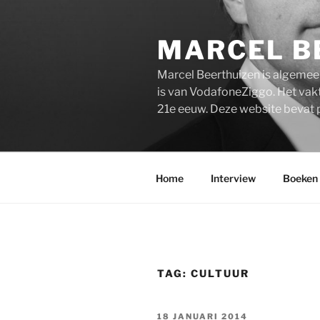
Ga
naar
MARCEL B
de
inhoud
Marcel Beerthuizen is algemee
is van VodafoneZiggo. Het vakt
21e eeuw. Deze website bevat 
Home
Interview
Boeken
TAG:
CULTUUR
GEPLAATST
18 JANUARI 2014