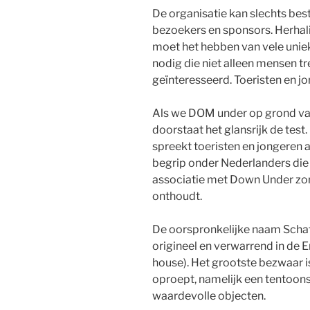
De organisatie kan slechts best
bezoekers en sponsors. Herhali
moet het hebben van vele unie
nodig die niet alleen mensen tre
geïnteresseerd. Toeristen en j
Als we DOM under op grond va
doorstaat het glansrijk de test
spreekt toeristen en jongeren 
begrip onder Nederlanders die d
associatie met Down Under zor
onthoudt.
De oorspronkelijke naam Schat
origineel en verwarrend in de E
house). Het grootste bezwaar i
oproept, namelijk een tentoons
waardevolle objecten.