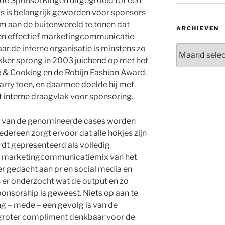
jn de SponsorRingen uitgegroeid tot een
ijs is belangrijk geworden voor sponsors
m aan de buitenwereld te tonen dat
ARCHIEVEN
en effectief marketingcommunicatie
Archieven
ar de interne organisatie is minstens zo
Dekker sprong in 2003 juichend op met het
e & Cooking en de Robijn Fashion Award.
Harry toen, en daarmee doelde hij met
 interne draagvlak voor sponsoring.
n van de genomineerde cases worden
edereen zorgt ervoor dat alle hokjes zijn
dt gepresenteerd als volledig
e marketingcommunicatiemix van het
er gedacht aan pr en social media en
s er onderzocht wat de output en zo
onsorship is geweest. Niets op aan te
g – mede – een gevolg is van de
 groter compliment denkbaar voor de