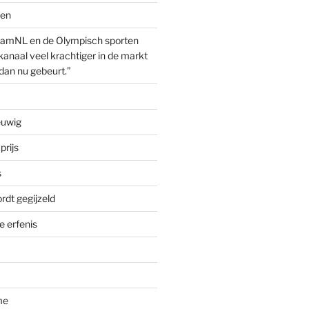
ven
amNL en de Olympisch sporten
anaal veel krachtiger in de markt
dan nu gebeurt.”
euwig
prijs
s
rdt gegijzeld
 erfenis
me