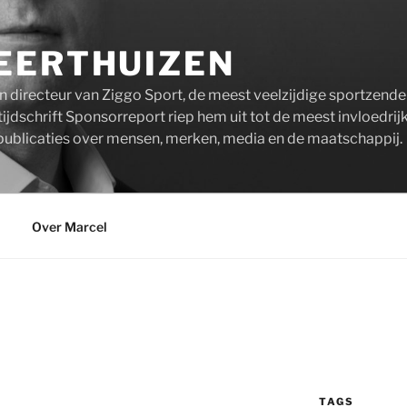
EERTHUIZEN
n directeur van Ziggo Sport, de meest veelzijdige sportzend
ijdschrift Sponsorreport riep hem uit tot de meest invloedrij
publicaties over mensen, merken, media en de maatschappij.
Over Marcel
TAGS