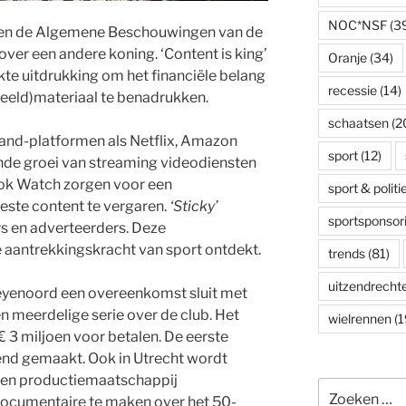
NOC*NSF
(3
gen de Algemene Beschouwingen van de
ver een andere koning. ‘Content is king’
Oranje
(34)
kte uitdrukking om het financiële belang
recessie
(14)
beeld)materiaal te benadrukken.
schaatsen
(2
nd-platformen als Netflix, Amazon
sport
(12)
de groei van streaming videodiensten
ok Watch zorgen voor een
sport & politi
beste content te vergaren.
‘Sticky’
sportsponsor
rs en adverteerders. Deze
aantrekkingskracht van sport ontdekt.
trends
(81)
uitzendrecht
yenoord een overeenkomst sluit met
 meerdelige serie over de club. Het
wielrennen
(1
€ 3 miljoen voor betalen. De eerste
nd gemaakt. Ook in Utrecht wordt
 een productiemaatschappij
Zoeken
documentaire te maken over het 50-