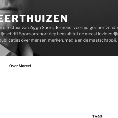
EERTHUIZEN
n directeur van Ziggo Sport, de meest veelzijdige sportzend
ijdschrift Sponsorreport riep hem uit tot de meest invloedrij
publicaties over mensen, merken, media en de maatschappij.
Over Marcel
TAGS