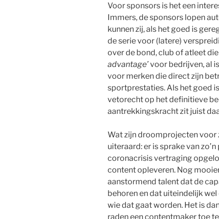
Voor sponsors is het een inter
Immers, de sponsors lopen au
kunnen zij, als het goed is ge
de serie voor (latere) versprei
over de bond, club of atleet di
advantage’
voor bedrijven, al i
voor merken die direct zijn bet
sportprestaties. Als het goed 
vetorecht op het definitieve b
aantrekkingskracht zit juist da
Wat zijn droomprojecten voor z
uiteraard: er is sprake van zo’
coronacrisis vertraging opgel
content opleveren. Nog mooier 
aanstormend talent dat de capa
behoren en dat uiteindelijk wel 
wie dat gaat worden. Het is da
raden een contentmaker toe te 