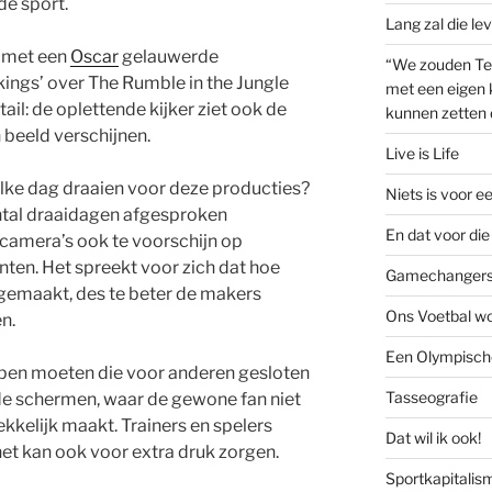
de sport.
Lang zal die le
e met een
Oscar
gelauwerde
“We zouden Te
ngs’ over The Rumble in the Jungle
met een eigen k
ail: de oplettende kijker ziet ook de
kunnen zetten 
 beeld verschijnen.
Live is Life
elke dag draaien voor deze producties?
Niets is voor e
ntal draaidagen afgesproken
En dat voor die 
 camera’s ook te voorschijn op
en. Het spreekt voor zich dat hoe
Gamechanger
gemaakt, des te beter de makers
Ons Voetbal wo
n.
Een Olympische
pen moeten die voor anderen gesloten
Tasseografie
er de schermen, waar de gewone fan niet
ekkelijk maakt. Trainers en spelers
Dat wil ik ook!
t kan ook voor extra druk zorgen.
Sportkapitalis