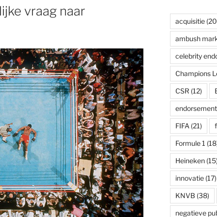
ijke vraag naar
acquisitie
(20
ambush mark
celebrity en
Champions L
CSR
(12)
endorsement
FIFA
(21)
Formule 1
(18
Heineken
(15
innovatie
(17)
KNVB
(38)
negatieve publ