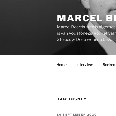
Ga
naar
MARCEL B
de
inhoud
Marcel Beerthuizen is algemee
is van VodafoneZiggo. Het vakt
21e eeuw. Deze website bevat 
Home
Interview
Boeken
TAG:
DISNEY
GEPLAATST
16 SEPTEMBER 2020