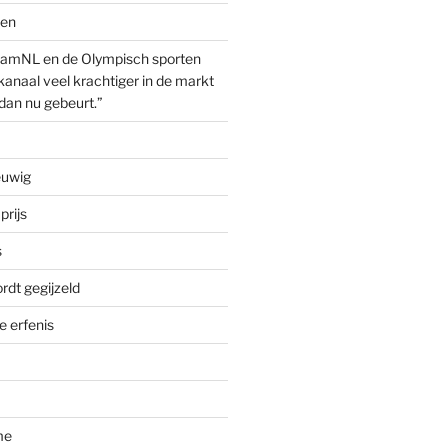
ven
amNL en de Olympisch sporten
anaal veel krachtiger in de markt
dan nu gebeurt.”
euwig
prijs
s
rdt gegijzeld
 erfenis
me