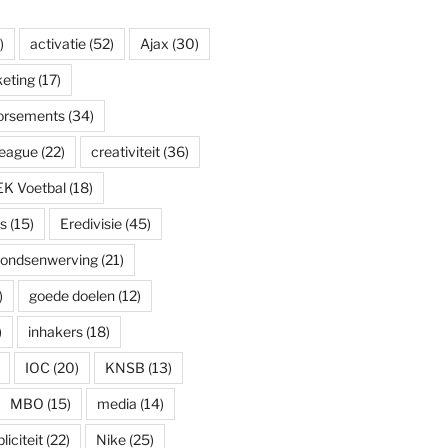
)
activatie
(52)
Ajax
(30)
eting
(17)
dorsements
(34)
eague
(22)
creativiteit
(36)
EK Voetbal
(18)
s
(15)
Eredivisie
(45)
fondsenwerving
(21)
)
goede doelen
(12)
)
inhakers
(18)
IOC
(20)
KNSB
(13)
MBO
(15)
media
(14)
iciteit
(22)
Nike
(25)