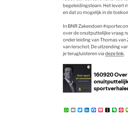
begeleidingsteam. Het levert ma
en dat zo mogelijk in de toek
In BNR Zakendoen #sportecon
over de onuitputtelijke vraag 
onder leiding van Thomas van 
van Ierschot. De uitzending 
je terugluisteren via
deze link
.
W
E
T
L
F
P
I
E
P
h
m
w
i
a
o
n
v
i
a
a
i
n
c
c
s
e
n
t
i
t
k
e
k
t
r
t