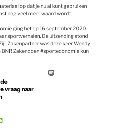
teriaal op dat je nu al kunt gebruiken
omst nog veel meer waard wordt.
omie ging het op 16 september 2020
naar sportverhalen. De uitzending stond
Zijl, Zakenpartner was deze keer Wendy
van BNR Zakendoen #sporteconomie kun
W
e
C
h