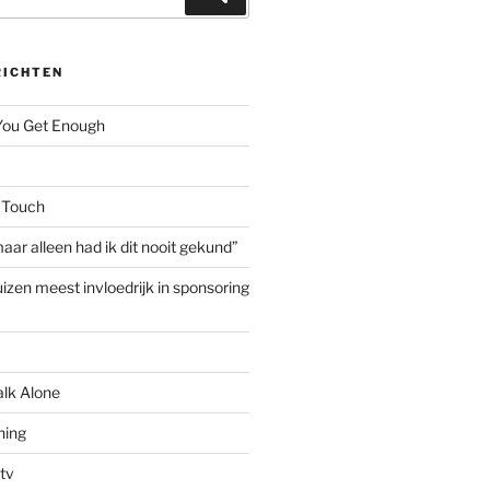
RICHTEN
 You Get Enough
 Touch
aar alleen had ik dit nooit gekund”
izen meest invloedrijk in sponsoring
alk Alone
hing
tv