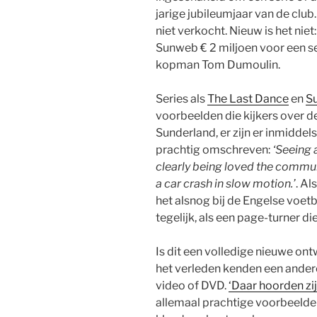
jarige jubileumjaar van de club
niet verkocht. Nieuw is het nie
Sunweb € 2 miljoen voor een se
kopman Tom Dumoulin.
Series als
The Last Dance
en
Su
voorbeelden die kijkers over d
Sunderland, er zijn er inmidde
prachtig omschreven:
‘Seeing 
clearly being loved the communi
a car crash in slow motion.’
. Al
het alsnog bij de Engelse voe
tegelijk, als een page-turner di
Is dit een volledige nieuwe on
het verleden kenden een andere
video of DVD.
‘Daar hoorden zi
allemaal prachtige voorbeelde