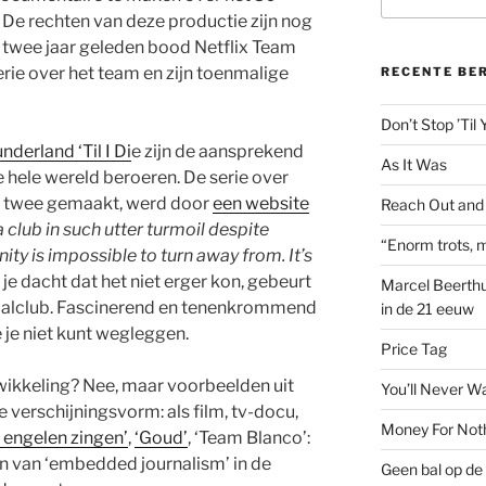
naar:
. De rechten van deze productie zijn nog
t: twee jaar geleden bood Netflix Team
rie over het team en zijn toenmalige
RECENTE BE
Don’t Stop ’Til
nderland ‘Til I Di
e zijn de aansprekend
As It Was
e hele wereld beroeren. De serie over
ls twee gemaakt, werd door
een website
Reach Out and
a club in such utter turmoil despite
“Enorm trots, m
ty is impossible to turn away from. It’s
s je dacht dat het niet erger kon, gebeurt
Marcel Beerthu
tbalclub. Fascinerend en tenenkrommend
in de 21 eeuw
e je niet kunt wegleggen.
Price Tag
twikkeling? Nee, maar voorbeelden uit
You’ll Never W
 verschijningsvorm: als film, tv-docu,
Money For Not
j engelen zingen’
,
‘Goud’
, ‘Team Blanco’:
n van ‘embedded journalism’ in de
Geen bal op de 