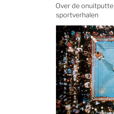
OP
Over de onuitputtel
sportverhalen