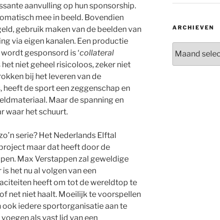
essante aanvulling op hun sponsorship.
tomatisch mee in beeld. Bovendien
ARCHIEVEN
regeld, gebruik maken van de beelden van
ding via eigen kanalen. Een productie
Archieven
e wordt gesponsord is ‘
collateral
s het niet geheel risicoloos, zeker niet
rokken bij het leveren van de
is, heeft de sport een zeggenschap en
eeldmateriaal. Maar de spanning en
ar waar het schuurt.
o’n serie? Het Nederlands Elftal
n project maar dat heeft door de
open. Max Verstappen zal geweldige
is het nu al volgen van een
citeiten heeft om tot de wereldtop te
of net niet haalt. Moeilijk te voorspellen
n ook iedere sportorganisatie aan te
voegen als vast lid van een