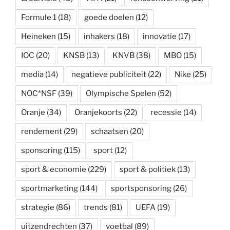
Formule 1
(18)
goede doelen
(12)
Heineken
(15)
inhakers
(18)
innovatie
(17)
IOC
(20)
KNSB
(13)
KNVB
(38)
MBO
(15)
media
(14)
negatieve publiciteit
(22)
Nike
(25)
NOC*NSF
(39)
Olympische Spelen
(52)
Oranje
(34)
Oranjekoorts
(22)
recessie
(14)
rendement
(29)
schaatsen
(20)
sponsoring
(115)
sport
(12)
sport & economie
(229)
sport & politiek
(13)
sportmarketing
(144)
sportsponsoring
(26)
strategie
(86)
trends
(81)
UEFA
(19)
uitzendrechten
(37)
voetbal
(89)