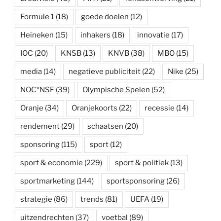
Formule 1
(18)
goede doelen
(12)
Heineken
(15)
inhakers
(18)
innovatie
(17)
IOC
(20)
KNSB
(13)
KNVB
(38)
MBO
(15)
media
(14)
negatieve publiciteit
(22)
Nike
(25)
NOC*NSF
(39)
Olympische Spelen
(52)
Oranje
(34)
Oranjekoorts
(22)
recessie
(14)
rendement
(29)
schaatsen
(20)
sponsoring
(115)
sport
(12)
sport & economie
(229)
sport & politiek
(13)
sportmarketing
(144)
sportsponsoring
(26)
strategie
(86)
trends
(81)
UEFA
(19)
uitzendrechten
(37)
voetbal
(89)