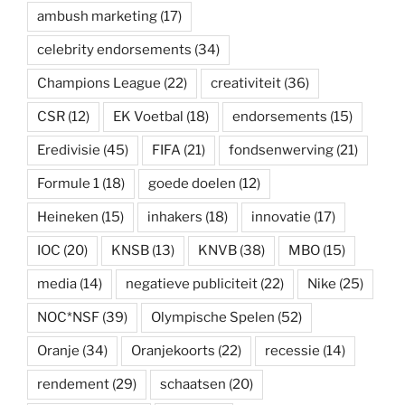
ambush marketing
(17)
celebrity endorsements
(34)
Champions League
(22)
creativiteit
(36)
CSR
(12)
EK Voetbal
(18)
endorsements
(15)
Eredivisie
(45)
FIFA
(21)
fondsenwerving
(21)
Formule 1
(18)
goede doelen
(12)
Heineken
(15)
inhakers
(18)
innovatie
(17)
IOC
(20)
KNSB
(13)
KNVB
(38)
MBO
(15)
media
(14)
negatieve publiciteit
(22)
Nike
(25)
NOC*NSF
(39)
Olympische Spelen
(52)
Oranje
(34)
Oranjekoorts
(22)
recessie
(14)
rendement
(29)
schaatsen
(20)