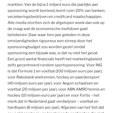
markten. Van de bijna 1 miljard euro die jaarlijks aan
sponsoring wordt besteed, komt ruim 20% van banken,
verzekeringsbedrijven en creditcard maatschappijen.
Alle media stortten zich de afgelopen week dan ook op
de vraag wat de economische
meltdown
gaat
betekenen. Daar waar tien jaar geleden in deze
omstandigheden rigoureus een streep door het
sponsoringbudget zou worden gezet omdat
sponsoring een bijzaak was, is dat nu niet het geval.
Een groot aantal
financials
heeft het marketingbeleid
zelfs gecentreerd rondom sportsponsoring. Voor ING
is dat Formule 1 en voetbal (100 miljoen euro per jaar),
voor Rabobank wielrennen, hockey en paardensport
(40 miljoen euro per jaar), voor Aegon schaatsen en
voetbal (20 miljoen per jaar), voor ABN AMRO tennis en
hockey (10 miljoen euro per jaar) en voor Fortis – het
merk dat in Nederland gaat verdwijnen – voetbal en
hardlopen (8 miljoen per jaar). Afgezien van het feit dat