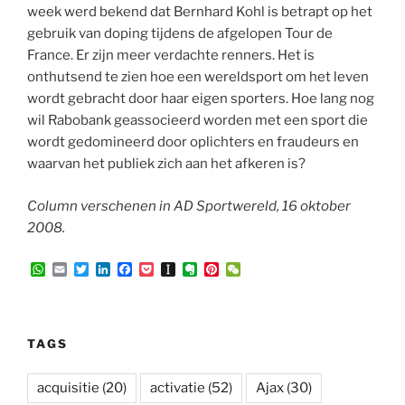
week werd bekend dat Bernhard Kohl is betrapt op het
gebruik van doping tijdens de afgelopen Tour de
France. Er zijn meer verdachte renners. Het is
onthutsend te zien hoe een wereldsport om het leven
wordt gebracht door haar eigen sporters. Hoe lang nog
wil Rabobank geassocieerd worden met een sport die
wordt gedomineerd door oplichters en fraudeurs en
waarvan het publiek zich aan het afkeren is?
Column verschenen in AD Sportwereld, 16 oktober
2008.
W
E
T
L
F
P
I
E
P
W
h
m
w
i
a
o
n
v
i
e
a
a
i
n
c
c
s
e
n
C
t
i
t
k
e
k
t
r
t
h
s
l
t
e
b
e
a
n
e
a
A
e
d
o
t
p
o
r
t
TAGS
p
r
I
o
a
t
e
p
n
k
p
e
s
e
t
acquisitie
(20)
activatie
(52)
Ajax
(30)
r