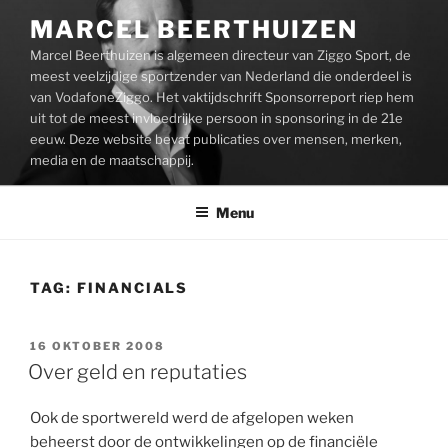
Ga
MARCEL BEERTHUIZEN
naar
Marcel Beerthuizen is algemeen directeur van Ziggo Sport, de
de
meest veelzijdige sportzender van Nederland die onderdeel is
inhoud
van VodafoneZiggo. Het vaktijdschrift Sponsorreport riep hem
uit tot de meest invloedrijke persoon in sponsoring in de 21e
eeuw. Deze website bevat publicaties over mensen, merken,
media en de maatschappij.
Menu
TAG:
FINANCIALS
GEPLAATST
16 OKTOBER 2008
OP
Over geld en reputaties
Ook de sportwereld werd de afgelopen weken
beheerst door de ontwikkelingen op de financiële