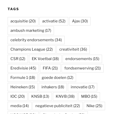
t
i
t
k
e
k
t
r
t
h
s
l
t
e
b
e
a
n
e
a
A
e
d
o
t
p
o
r
t
TAGS
p
r
I
o
a
t
e
p
n
k
p
e
s
e
t
acquisitie
(20)
activatie
(52)
Ajax
(30)
r
ambush marketing
(17)
celebrity endorsements
(34)
Champions League
(22)
creativiteit
(36)
CSR
(12)
EK Voetbal
(18)
endorsements
(15)
Eredivisie
(45)
FIFA
(21)
fondsenwerving
(21)
Formule 1
(18)
goede doelen
(12)
Heineken
(15)
inhakers
(18)
innovatie
(17)
IOC
(20)
KNSB
(13)
KNVB
(38)
MBO
(15)
media
(14)
negatieve publiciteit
(22)
Nike
(25)