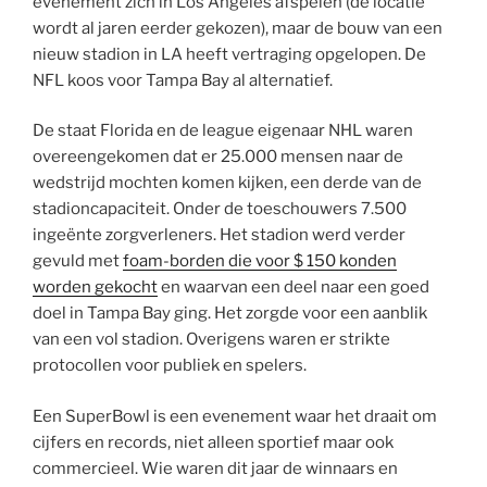
evenement zich in Los Angeles afspelen (de locatie
wordt al jaren eerder gekozen), maar de bouw van een
nieuw stadion in LA heeft vertraging opgelopen. De
NFL koos voor Tampa Bay al alternatief.
De staat Florida en de league eigenaar NHL waren
overeengekomen dat er 25.000 mensen naar de
wedstrijd mochten komen kijken, een derde van de
stadioncapaciteit. Onder de toeschouwers 7.500
ingeënte zorgverleners. Het stadion werd verder
gevuld met
foam-borden die voor $ 150 konden
worden gekocht
en waarvan een deel naar een goed
doel in Tampa Bay ging. Het zorgde voor een aanblik
van een vol stadion. Overigens waren er strikte
protocollen voor publiek en spelers.
Een SuperBowl is een evenement waar het draait om
cijfers en records, niet alleen sportief maar ook
commercieel. Wie waren dit jaar de winnaars en