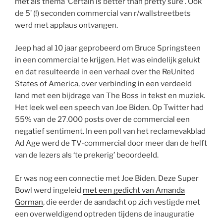
met als thema ‘Certain is better than pretty sure’. Ook
de 5’ (!) seconden commercial van r/wallstreetbets
werd met applaus ontvangen.
Jeep had al 10 jaar geprobeerd om Bruce Springsteen
in een commercial te krijgen. Het was eindelijk gelukt
en dat resulteerde in een verhaal over the ReUnited
States of America, over verbinding in een verdeeld
land met een bijdrage van The Boss in tekst en muziek.
Het leek wel een speech van Joe Biden. Op Twitter had
55% van de 27.000 posts over de commercial een
negatief sentiment. In een poll van het reclamevakblad
Ad Age werd de TV-commercial door meer dan de helft
van de lezers als ‘te prekerig’ beoordeeld.
Er was nog een connectie met Joe Biden. Deze Super
Bowl werd ingeleid
met een gedicht van Amanda
Gorman
, die eerder de aandacht op zich vestigde met
een overweldigend optreden tijdens de inauguratie