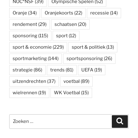
NOC*NSF
(39)
Olympische Spelen
(52)
Oranje
(34)
Oranjekoorts
(22)
recessie
(14)
rendement
(29)
schaatsen
(20)
sponsoring
(115)
sport
(12)
sport & economie
(229)
sport & politiek
(13)
sportmarketing
(144)
sportsponsoring
(26)
strategie
(86)
trends
(81)
UEFA
(19)
uitzendrechten
(37)
voetbal
(89)
wielrennen
(19)
WK Voetbal
(15)
Zoeken
Zoeke
naar: