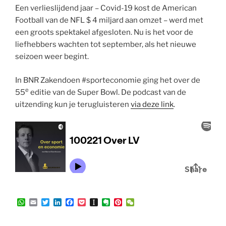
Een verlieslijdend jaar – Covid-19 kost de American
Football van de NFL $ 4 miljard aan omzet – werd met
een groots spektakel afgesloten. Nu is het voor de
liefhebbers wachten tot september, als het nieuwe
seizoen weer begint.
In BNR Zakendoen #sporteconomie ging het over de
e
55
editie van de Super Bowl. De podcast van de
uitzending kun je terugluisteren
via deze link
.
W
E
T
L
F
P
I
E
P
W
h
m
w
i
a
o
n
v
i
e
a
a
i
n
c
c
s
e
n
C