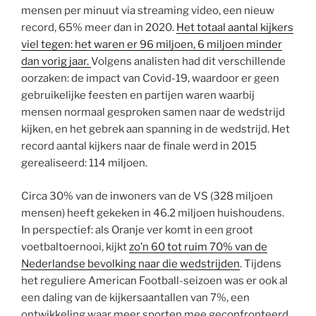
mensen per minuut via streaming video, een nieuw
record, 65% meer dan in 2020.
Het totaal aantal kijkers
viel tegen: het waren er 96 miljoen, 6 miljoen minder
dan vorig jaar.
Volgens analisten had dit verschillende
oorzaken: de impact van Covid-19, waardoor er geen
gebruikelijke feesten en partijen waren waarbij
mensen normaal gesproken samen naar de wedstrijd
kijken, en het gebrek aan spanning in de wedstrijd. Het
record aantal kijkers naar de finale werd in 2015
gerealiseerd: 114 miljoen.
Circa 30% van de inwoners van de VS (328 miljoen
mensen) heeft gekeken in 46.2 miljoen huishoudens.
In perspectief: als Oranje ver komt in een groot
voetbaltoernooi, kijkt
zo’n 60 tot ruim 70% van de
Nederlandse bevolking naar die wedstrijden
. Tijdens
het reguliere American Football-seizoen was er ook al
een daling van de kijkersaantallen van 7%, een
ontwikkeling waar meer sporten mee geconfronteerd