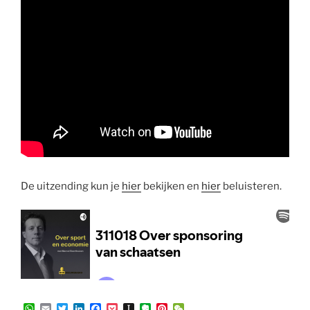
De uitzending kun je
hier
bekijken en
hier
beluisteren.
W
E
T
L
F
P
I
E
P
W