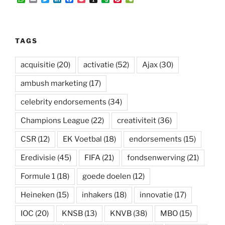
h
m
w
i
a
o
n
v
i
e
a
a
i
n
c
c
s
e
n
C
t
i
t
k
e
k
t
r
t
h
s
l
t
e
b
e
a
n
e
a
A
e
d
o
t
p
o
r
t
TAGS
p
r
I
o
a
t
e
p
n
k
p
e
s
e
t
acquisitie
(20)
activatie
(52)
Ajax
(30)
r
ambush marketing
(17)
celebrity endorsements
(34)
Champions League
(22)
creativiteit
(36)
CSR
(12)
EK Voetbal
(18)
endorsements
(15)
Eredivisie
(45)
FIFA
(21)
fondsenwerving
(21)
Formule 1
(18)
goede doelen
(12)
Heineken
(15)
inhakers
(18)
innovatie
(17)
IOC
(20)
KNSB
(13)
KNVB
(38)
MBO
(15)