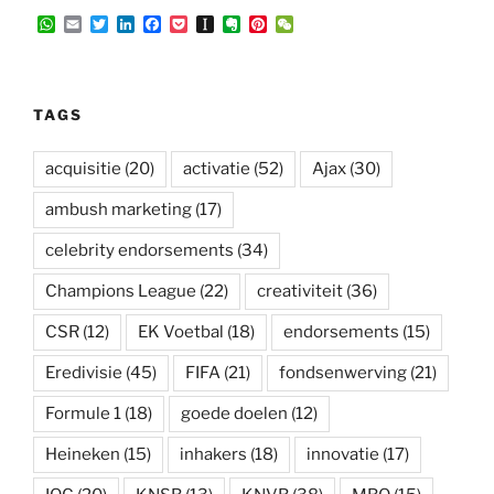
W
E
T
L
F
P
I
E
P
W
h
m
w
i
a
o
n
v
i
e
a
a
i
n
c
c
s
e
n
C
t
i
t
k
e
k
t
r
t
h
s
l
t
e
b
e
a
n
e
a
A
e
d
o
t
p
o
r
t
TAGS
p
r
I
o
a
t
e
p
n
k
p
e
s
e
t
acquisitie
(20)
activatie
(52)
Ajax
(30)
r
ambush marketing
(17)
celebrity endorsements
(34)
Champions League
(22)
creativiteit
(36)
CSR
(12)
EK Voetbal
(18)
endorsements
(15)
Eredivisie
(45)
FIFA
(21)
fondsenwerving
(21)
Formule 1
(18)
goede doelen
(12)
Heineken
(15)
inhakers
(18)
innovatie
(17)