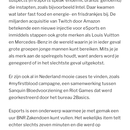
suspects (in eSports speak ‘endemic brands’ genoemd)
die instapten, zoals bijvoorbeeld Intel. Daar kwamen
wat later fast food en energie- en frisdrankjes bij. De
miljarden acquisitie van Twitch door Amazon
betekende een nieuwe injectie voor eSports en
inmiddels stappen ook grote merken als Louis Vuitton
en Mercedes-Benz in de wereld waarin je in ieder geval
grote groepen jonge mannen kunt bereiken. Mits je je
als merk aan de spelregels houdt, want anders word je
genegeerd of in het slechtste geval uitgekotst.
Er zijn ook al in Nederland mooie cases te vinden, zoals
#myfirstblood campagne, een samenwerking tussen
Sanquin Bloedvoorziening en Riot Games dat werd
georkestreerd door het bureau 2Basics.
Esports is een onderwerp waarmee je met gemak een
uur BNR Zakendoen kunt vullen. Het wekelijks item telt
echter slechts zeven minuten en die werd op