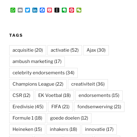
W
E
T
L
F
P
I
E
P
W
h
m
w
i
a
o
n
v
i
e
a
a
i
n
c
c
s
e
n
C
t
i
t
k
e
k
t
r
t
h
s
l
t
e
b
e
a
n
e
a
A
e
d
o
t
p
o
r
t
TAGS
p
r
I
o
a
t
e
p
n
k
p
e
s
e
t
acquisitie
(20)
activatie
(52)
Ajax
(30)
r
ambush marketing
(17)
celebrity endorsements
(34)
Champions League
(22)
creativiteit
(36)
CSR
(12)
EK Voetbal
(18)
endorsements
(15)
Eredivisie
(45)
FIFA
(21)
fondsenwerving
(21)
Formule 1
(18)
goede doelen
(12)
Heineken
(15)
inhakers
(18)
innovatie
(17)