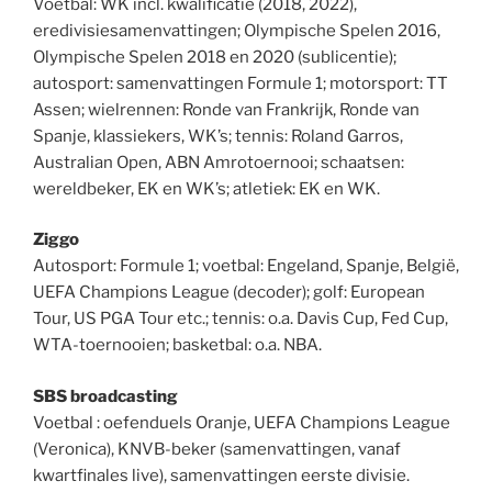
Voetbal: WK incl. kwalificatie (2018, 2022),
eredivisiesamenvattingen; Olympische Spelen 2016,
Olympische Spelen 2018 en 2020 (sublicentie);
autosport: samenvattingen Formule 1; motorsport: TT
Assen; wielrennen: Ronde van Frankrijk, Ronde van
Spanje, klassiekers, WK’s; tennis: Roland Garros,
Australian Open, ABN Amrotoernooi; schaatsen:
wereldbeker, EK en WK’s; atletiek: EK en WK.
Ziggo
Autosport: Formule 1; voetbal: Engeland, Spanje, België,
UEFA Champions League (decoder); golf: European
Tour, US PGA Tour etc.; tennis: o.a. Davis Cup, Fed Cup,
WTA-toernooien; basketbal: o.a. NBA.
SBS broadcasting
Voetbal : oefenduels Oranje, UEFA Champions League
(Veronica), KNVB-beker (samenvattingen, vanaf
kwartfinales live), samenvattingen eerste divisie.