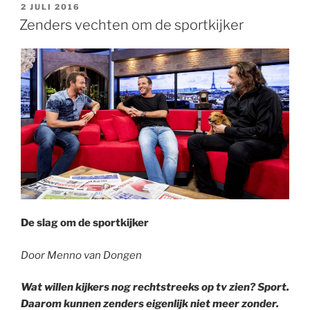
s
l
t
e
b
e
a
n
e
a
GEPLAATST
2 JULI 2016
A
e
d
o
t
p
o
r
t
OP
Zenders vechten om de sportkijker
p
r
I
o
a
t
e
p
n
k
p
e
s
e
t
r
De slag om de sportkijker
Door Menno van Dongen
Wat willen kijkers nog rechtstreeks op tv zien? Sport.
Daarom kunnen zenders eigenlijk niet meer zonder.