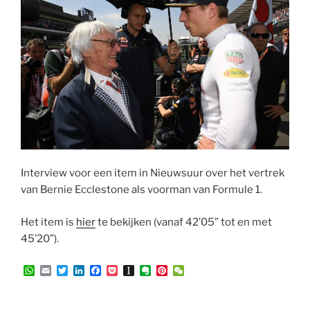
Interview voor een item in Nieuwsuur over het vertrek
van Bernie Ecclestone als voorman van Formule 1.
Het item is
hier
te bekijken (vanaf 42’05” tot en met
45’20”).
W
E
T
L
F
P
I
E
P
W
h
m
w
i
a
o
n
v
i
e
a
a
i
n
c
c
s
e
n
C
t
i
t
k
e
k
t
r
t
h