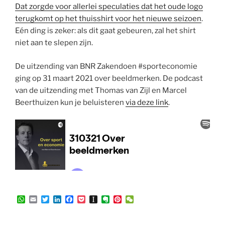
Dat zorgde voor allerlei speculaties dat het oude logo
terugkomt op het thuisshirt voor het nieuwe seizoen
.
Eén ding is zeker: als dit gaat gebeuren, zal het shirt
niet aan te slepen zijn.
De uitzending van BNR Zakendoen #sporteconomie
ging op 31 maart 2021 over beeldmerken. De podcast
van de uitzending met Thomas van Zijl en Marcel
Beerthuizen kun je beluisteren
via deze link
.
W
E
T
L
F
P
I
E
P
W
h
m
w
i
a
o
n
v
i
e
a
a
i
n
c
c
s
e
n
C
t
i
t
k
e
k
t
r
t
h