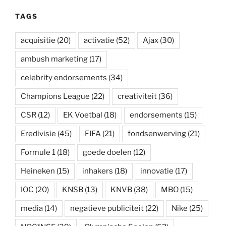
s
l
t
e
b
e
a
n
e
a
A
e
d
o
t
p
o
r
t
TAGS
p
r
I
o
a
t
e
p
n
k
p
e
s
e
t
acquisitie
(20)
activatie
(52)
Ajax
(30)
r
ambush marketing
(17)
celebrity endorsements
(34)
Champions League
(22)
creativiteit
(36)
CSR
(12)
EK Voetbal
(18)
endorsements
(15)
Eredivisie
(45)
FIFA
(21)
fondsenwerving
(21)
Formule 1
(18)
goede doelen
(12)
Heineken
(15)
inhakers
(18)
innovatie
(17)
IOC
(20)
KNSB
(13)
KNVB
(38)
MBO
(15)
media
(14)
negatieve publiciteit
(22)
Nike
(25)