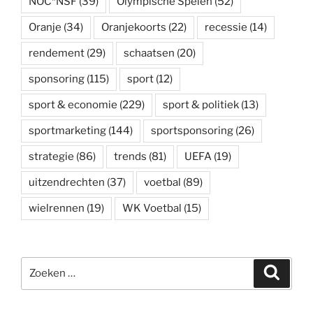
NOC*NSF
(39)
Olympische Spelen
(52)
Oranje
(34)
Oranjekoorts
(22)
recessie
(14)
rendement
(29)
schaatsen
(20)
sponsoring
(115)
sport
(12)
sport & economie
(229)
sport & politiek
(13)
sportmarketing
(144)
sportsponsoring
(26)
strategie
(86)
trends
(81)
UEFA
(19)
uitzendrechten
(37)
voetbal
(89)
wielrennen
(19)
WK Voetbal
(15)
Zoeken
Zoeke
naar: