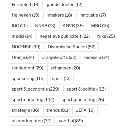
Formule 1
(18)
goede doelen
(12)
Heineken
(15)
inhakers
(18)
innovatie
(17)
IOC
(20)
KNSB
(13)
KNVB
(38)
MBO
(15)
media
(14)
negatieve publiciteit
(22)
Nike
(25)
NOC*NSF
(39)
Olympische Spelen
(52)
Oranje
(34)
Oranjekoorts
(22)
recessie
(14)
rendement
(29)
schaatsen
(20)
sponsoring
(115)
sport
(12)
sport & economie
(229)
sport & politiek
(13)
sportmarketing
(144)
sportsponsoring
(26)
strategie
(86)
trends
(81)
UEFA
(19)
uitzendrechten
(37)
voetbal
(89)