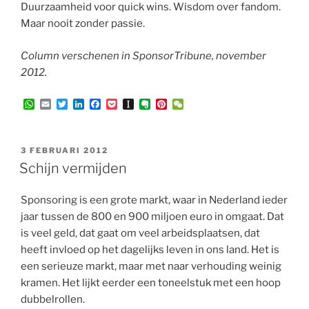
Duurzaamheid voor quick wins. Wisdom over fandom.
Maar nooit zonder passie.
Column verschenen in SponsorTribune, november
2012.
W
E
T
L
F
P
I
E
P
W
h
m
w
i
a
o
n
v
i
e
a
a
i
n
c
c
s
e
n
C
t
i
t
k
e
k
t
r
t
h
s
l
t
e
b
e
a
n
e
a
GEPLAATST
3 FEBRUARI 2012
A
e
d
o
t
p
o
r
t
OP
Schijn vermijden
p
r
I
o
a
t
e
p
n
k
p
e
s
e
t
Sponsoring is een grote markt, waar in Nederland ieder
r
jaar tussen de 800 en 900 miljoen euro in omgaat. Dat
is veel geld, dat gaat om veel arbeidsplaatsen, dat
heeft invloed op het dagelijks leven in ons land. Het is
een serieuze markt, maar met naar verhouding weinig
kramen. Het lijkt eerder een toneelstuk met een hoop
dubbelrollen.