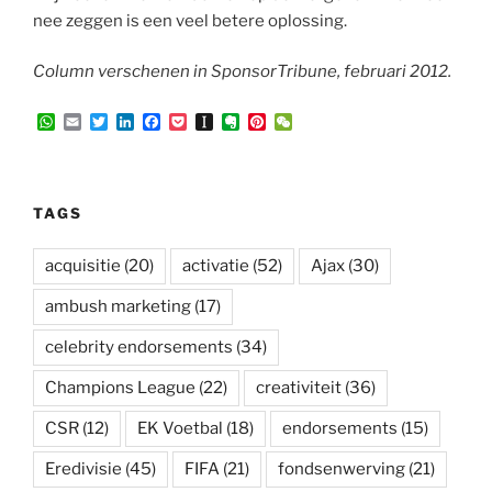
nee zeggen is een veel betere oplossing.
Column verschenen in SponsorTribune, februari 2012.
W
E
T
L
F
P
I
E
P
W
h
m
w
i
a
o
n
v
i
e
a
a
i
n
c
c
s
e
n
C
t
i
t
k
e
k
t
r
t
h
s
l
t
e
b
e
a
n
e
a
A
e
d
o
t
p
o
r
t
TAGS
p
r
I
o
a
t
e
p
n
k
p
e
s
e
t
acquisitie
(20)
activatie
(52)
Ajax
(30)
r
ambush marketing
(17)
celebrity endorsements
(34)
Champions League
(22)
creativiteit
(36)
CSR
(12)
EK Voetbal
(18)
endorsements
(15)
Eredivisie
(45)
FIFA
(21)
fondsenwerving
(21)