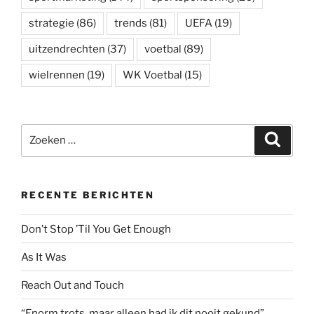
strategie
(86)
trends
(81)
UEFA
(19)
uitzendrechten
(37)
voetbal
(89)
wielrennen
(19)
WK Voetbal
(15)
Zoeken
Zoeke
naar:
RECENTE BERICHTEN
Don’t Stop ’Til You Get Enough
As It Was
Reach Out and Touch
“Enorm trots, maar alleen had ik dit nooit gekund”