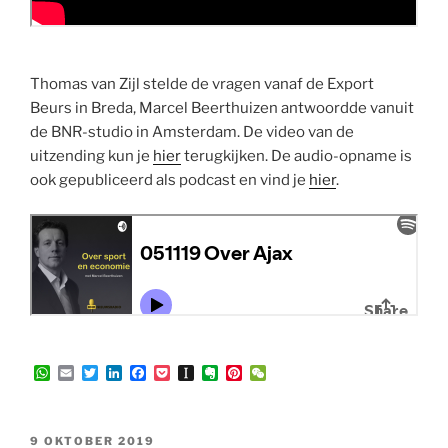
Thomas van Zijl stelde de vragen vanaf de Export
Beurs in Breda, Marcel Beerthuizen antwoordde vanuit
de BNR-studio in Amsterdam. De video van de
uitzending kun je
hier
terugkijken. De audio-opname is
ook gepubliceerd als podcast en vind je
hier
.
W
E
T
L
F
P
I
E
P
W
h
m
w
i
a
o
n
v
i
e
a
a
i
n
c
c
s
e
n
C
t
i
t
k
e
k
t
r
t
h
s
l
t
e
b
e
a
n
e
a
GEPLAATST
9 OKTOBER 2019