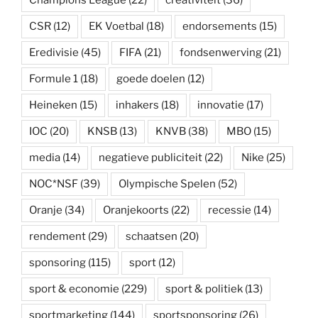
Champions League
(22)
creativiteit
(36)
CSR
(12)
EK Voetbal
(18)
endorsements
(15)
Eredivisie
(45)
FIFA
(21)
fondsenwerving
(21)
Formule 1
(18)
goede doelen
(12)
Heineken
(15)
inhakers
(18)
innovatie
(17)
IOC
(20)
KNSB
(13)
KNVB
(38)
MBO
(15)
media
(14)
negatieve publiciteit
(22)
Nike
(25)
NOC*NSF
(39)
Olympische Spelen
(52)
Oranje
(34)
Oranjekoorts
(22)
recessie
(14)
rendement
(29)
schaatsen
(20)
sponsoring
(115)
sport
(12)
sport & economie
(229)
sport & politiek
(13)
sportmarketing
(144)
sportsponsoring
(26)