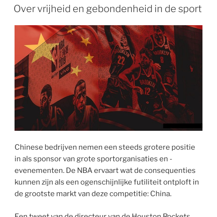
A
e
d
o
t
p
o
r
t
OP
Over vrijheid en gebondenheid in de sport
p
r
I
o
a
t
e
p
n
k
p
e
s
e
t
r
Chinese bedrijven nemen een steeds grotere positie
in als sponsor van grote sportorganisaties en -
evenementen. De NBA ervaart wat de consequenties
kunnen zijn als een ogenschijnlijke futiliteit ontploft in
de grootste markt van deze competitie: China.
Een tweet van de directeur van de Houston Rockets