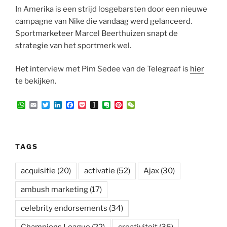
In Amerika is een strijd losgebarsten door een nieuwe
campagne van Nike die vandaag werd gelanceerd.
Sportmarketeer Marcel Beerthuizen snapt de
strategie van het sportmerk wel.
Het interview met Pim Sedee van de Telegraaf is
hier
te bekijken.
W
E
T
L
F
P
I
E
P
W
h
m
w
i
a
o
n
v
i
e
a
a
i
n
c
c
s
e
n
C
t
i
t
k
e
k
t
r
t
h
s
l
t
e
b
e
a
n
e
a
A
e
d
o
t
p
o
r
t
TAGS
p
r
I
o
a
t
e
p
n
k
p
e
s
e
t
acquisitie
(20)
activatie
(52)
Ajax
(30)
r
ambush marketing
(17)
celebrity endorsements
(34)