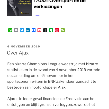
W
E
T
L
F
P
I
E
P
W
h
m
w
i
a
o
n
v
i
e
a
a
i
n
c
c
s
e
n
C
t
i
t
k
e
k
t
r
t
h
s
l
t
e
b
e
a
n
e
a
GEPLAATST
6 NOVEMBER 2019
A
e
d
o
t
p
o
r
t
OP
Over Ajax
p
r
I
o
a
t
e
p
n
k
p
e
s
e
t
Een bizarre Champions League wedstrijd met
bizarre
r
statistieken
in de avond van 4 november 2019 vormde
de aanleiding om op 5 november in het
sporteconomie-item in BNR Zakendoen aandacht te
besteden aan hoofdrolspeler Ajax.
Ajax is in ieder geval financieel de Eredivisie aan het
ontstijgen en blijft grenzen verleggen, zowel op het