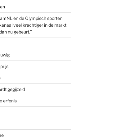
ven
amNL en de Olympisch sporten
anaal veel krachtiger in de markt
dan nu gebeurt.”
euwig
prijs
s
rdt gegijzeld
 erfenis
me