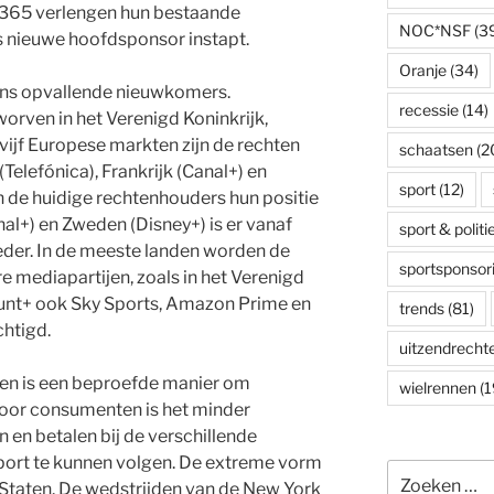
t365 verlengen hun bestaande
NOC*NSF
(3
als nieuwe hoofdsponsor instapt.
Oranje
(34)
ens opvallende nieuwkomers.
recessie
(14)
rven in het Verenigd Koninkrijk,
n vijf Europese markten zijn de rechten
schaatsen
(2
Telefónica), Frankrijk (Canal+) en
sport
(12)
n de huidige rechtenhouders hun positie
nal+) en Zweden (Disney+) is er vanaf
sport & politi
der. In de meeste landen worden de
sportsponsor
 mediapartijen, zoals in het Verenigd
unt+ ook Sky Sports, Amazon Prime en
trends
(81)
htigd.
uitzendrecht
en is een beproefde manier om
wielrennen
(1
oor consumenten is het minder
n en betalen bij de verschillende
port te kunnen volgen. De extreme vorm
Zoeken
e Staten. De wedstrijden van de New York