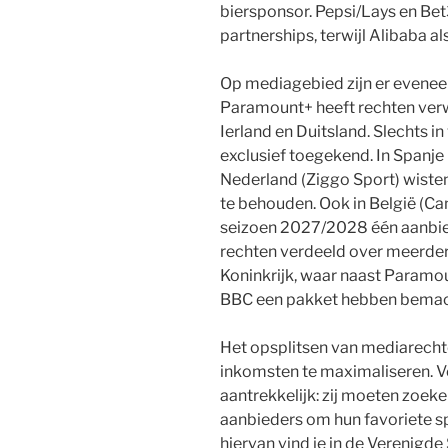
biersponsor. Pepsi/Lays en Be
partnerships, terwijl Alibaba 
Op mediagebied zijn er evene
Paramount+ heeft rechten verwo
Ierland en Duitsland. Slechts i
exclusief toegekend. In Spanje (
Nederland (Ziggo Sport) wiste
te behouden. Ook in België (Ca
seizoen 2027/2028 één aanbie
rechten verdeeld over meerdere
Koninkrijk, waar naast Paramo
BBC een pakket hebben bemac
Het opsplitsen van mediarecht
inkomsten te maximaliseren. V
aantrekkelijk: zij moeten zoeke
aanbieders om hun favoriete s
hiervan vind je in de Verenigd