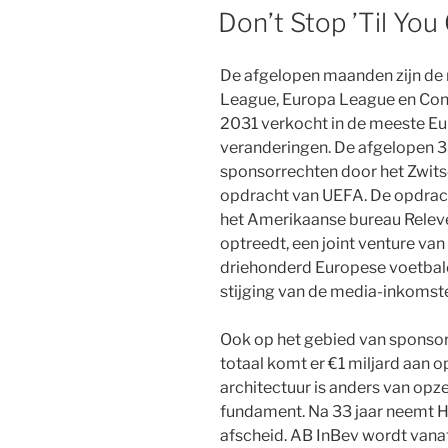
OP
Don’t Stop ’Til Yo
De afgelopen maanden zijn de
League, Europa League en Con
2031 verkocht in de meeste Eu
veranderingen. De afgelopen 3
sponsorrechten door het Zwit
opdracht van UEFA. De opdrach
het Amerikaanse bureau Releve
optreedt, een joint venture van
driehonderd Europese voetbalc
stijging van de media-inkomst
Ook op het gebied van sponsorin
totaal komt er €1 miljard aan 
architectuur is anders van opz
fundament. Na 33 jaar neemt H
afscheid. AB InBev wordt van