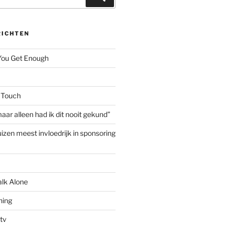
RICHTEN
 You Get Enough
 Touch
aar alleen had ik dit nooit gekund”
izen meest invloedrijk in sponsoring
alk Alone
hing
tv