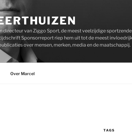
EERTHUIZEN
n directeur van Ziggo Sport, de meest veelzijdige sportzend
ijdschrift Sponsorreport riep hem uit tot de meest invloedrij
publicaties over mensen, merken, media en de maatschappij.
Over Marcel
TAGS