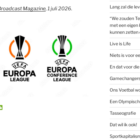
Lang zal die le
Broadcast Magazine
, 1 juli 2026.
“We zouden Te
met een eigen k
kunnen zetten 
Live is Life
Niets is voor e
En dat voor die 
Gamechanger
Ons Voetbal wo
Een Olympische
W
e
Tasseografie
C
h
Dat wil ik ook!
a
t
Sportkapitalis