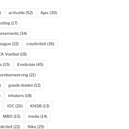
)
activatie
(52)
Ajax
(30)
eting
(17)
dorsements
(34)
eague
(22)
creativiteit
(36)
EK Voetbal
(18)
s
(15)
Eredivisie
(45)
fondsenwerving
(21)
)
goede doelen
(12)
)
inhakers
(18)
IOC
(20)
KNSB
(13)
MBO
(15)
media
(14)
iciteit
(22)
Nike
(25)