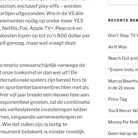
naar:
seizoen, exclusief play-offs – worden
rtijen uitgezonden. Wie in de VS álle
bonnementen nodig op onder meer YES
RECENTE BE
Netflix, Fox, Apple TV+, Peacock en
osten lopen op tot zo’n 800 dollar per
Don’t Stop ’Til
ooit genoeg, maar wat vraagt deze
As It Was
Reach Out and
 scenario onwaarschijnlijk vanwege de
“Enorm trots, m
t onze toekomst er dan wel uit? De
internationale spelers zijn bereid fors te
Marcel Beerthu
m sport(entertainment)rechten met als
in de 21 eeuw
ver vijf jaar breekt een nieuwe fase aan.
Price Tag
 exponentieel groeien, zal de combinatie
ls verlieslatende investeringen leiden
You’ll Never W
rnames, vergaande samenwerkingen en
Money For Not
ie dat zullen zijn, is lastig te
onsument betekent, is minder moeilijk.
Geen bal op de 