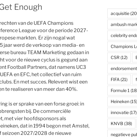
u Get Enough
acquisitie
(20
 rechten van de UEFA Champions
ambush mark
ference League voor de periode 2027-
celebrity en
ropese markten. Er zijn nogal wat
5 jaar werd de verkoop van media- en
Champions L
serse bureau TEAM Marketing gedaan in
CSR
(12)
t voor de nieuwe cyclus is gegund aan
nt Football Partners, dat namens UC3
endorsement
 UEFA en EFC, het collectief van ruim
FIFA
(21)
lubs. En met succes. Relevent wist een
en te realiseren van meer dan 40%.
Formule 1
(18
Heineken
(15
g is er sprake van een forse groei: in
opbrengsten bij. De commerciële
innovatie
(17)
et, met vier hoofdsponsors als
KNVB
(38)
eineken, dat in 1994 begon met Amstel,
af seizoen 2027/2028 de nieuwe
negatieve publ