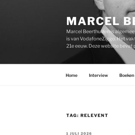
Ga
naar
MARCEL B
de
inhoud
Marcel Beerthuizen is algemee
is van VodafoneZiggo. Het vakt
21e eeuw. Deze website bevat 
Home
Interview
Boeken
TAG:
RELEVENT
GEPLAATST
1 JULI 2026