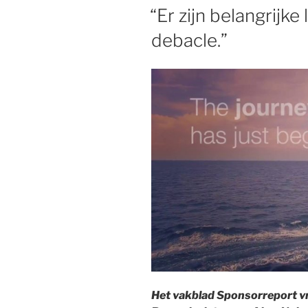
OP
“Er zijn belangrijke
debacle.”
Het vakblad Sponsorreport vr