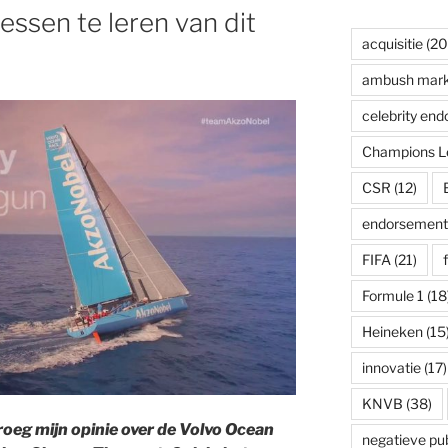
 lessen te leren van dit
acquisitie
(20
ambush mark
celebrity en
Champions L
CSR
(12)
endorsement
FIFA
(21)
Formule 1
(18
Heineken
(15
innovatie
(17)
KNVB
(38)
oeg mijn opinie over de Volvo Ocean
negatieve publ