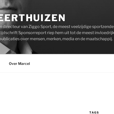
EERTHUIZEN
n directeur van Ziggo Sport, de meest veelzijdige sportzend
ijdschrift Sponsorreport riep hem uit tot de meest invloedrij
publicaties over mensen, merken, media en de maatschappij.
Over Marcel
TAGS