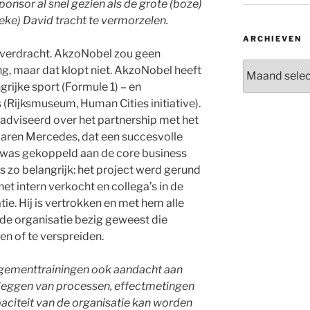
onsor al snel gezien als de grote (boze)
ieke) David tracht te vermorzelen.
ARCHIEVEN
overdracht. AkzoNobel zou geen
Archieven
g, maar dat klopt niet. AkzoNobel heeft
ijke sport (Formule 1) – en
(Rijksmuseum, Human Cities initiative).
adviseerd over het partnership met het
ren Mercedes, dat een succesvolle
 was gekoppeld aan de core business
s zo belangrijk: het project werd gerund
et intern verkocht en collega’s in de
tie. Hij is vertrokken en met hem alle
 de organisatie bezig geweest die
gen of te verspreiden.
agementtrainingen ook aandacht aan
tleggen van processen, effectmetingen
citeit van de organisatie kan worden