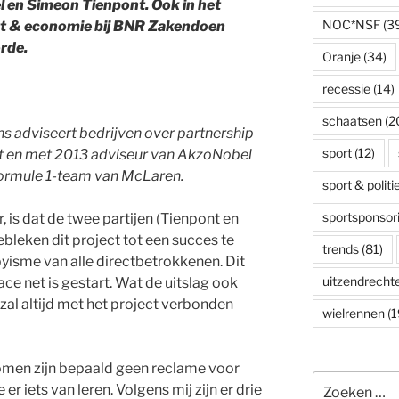
 en Simeon Tienpont. Ook in het
NOC*NSF
(3
ort & economie bij BNR Zakendoen
rde.
Oranje
(34)
recessie
(14)
schaatsen
(2
s adviseert bedrijven over partnership
sport
(12)
t en met 2013 adviseur van AkzoNobel
Formule 1-team van McLaren.
sport & politi
sportsponsor
r, is dat de twee partijen (Tienpont en
bleken dit project tot een succes te
trends
(81)
yisme van alle directbetrokkenen. Dit
uitzendrecht
ace net is gestart. Wat de uitslag ook
 zal altijd met het project verbonden
wielrennen
(1
komen zijn bepaald geen reclame voor
Zoeken
r iets van leren. Volgens mij zijn er drie