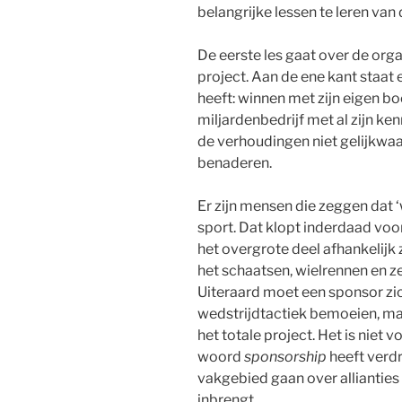
belangrijke lessen te leren van 
De eerste les gaat over de orga
project. Aan de ene kant staat
heeft: winnen met zijn eigen bo
miljardenbedrijf met al zijn ken
de verhoudingen niet gelijkwaa
benaderen.
Er zijn mensen die zeggen dat ‘
sport. Dat klopt inderdaad voor
het overgrote deel afhankelijk z
het schaatsen, wielrennen en z
Uiteraard moet een sponsor zic
wedstrijdtactiek bemoeien, maa
het totale project. Het is niet 
woord
sponsorship
heeft verdr
vakgebied gaan over allianties w
inbrengt.