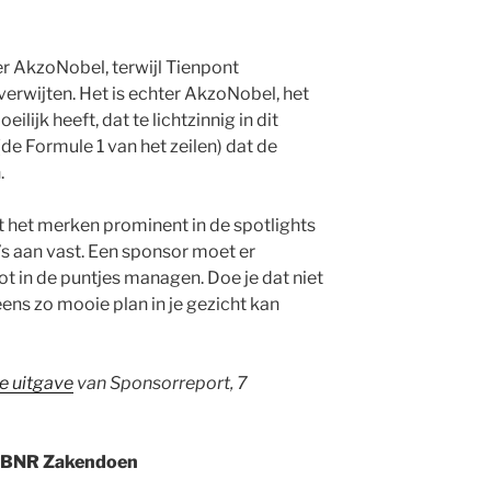
r AkzoNobel, terwijl Tienpont
verwijten. Het is echter AkzoNobel, het
ilijk heeft, dat te lichtzinnig in dit
(de Formule 1 van het zeilen) dat de
.
t het merken prominent in de spotlights
o’s aan vast. Een sponsor moet er
ot in de puntjes managen. Doe je dat niet
eens zo mooie plan in je gezicht kan
ne uitgave
van Sponsorreport, 7
n BNR Zakendoen