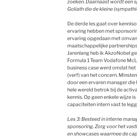
zoeken. Daarnaast wordt een sp
Goliath die de kleine (sympath
De derde les gaat over kennis
ervaring hebben met sponsorin
ervaring opgedaan met omvangr
maatschappelijke partnerships 
Jarenlang heb ik AkzoNobel ge
Formula 1 Team Vodafone McLa
business case werd omdat het
(verf) van het concern. Minsten
door een ervaren manager die h
hele wereld betrok bij de activa
kennis. Op geen enkele wijze is
capaciteiten intern vast te leg
Les 3: Besteed in interne man
sponsoring. Zorg voor het vas
en showcases waarmee de capa