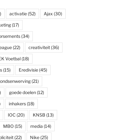
)
activatie
(52)
Ajax
(30)
eting
(17)
dorsements
(34)
eague
(22)
creativiteit
(36)
EK Voetbal
(18)
s
(15)
Eredivisie
(45)
fondsenwerving
(21)
)
goede doelen
(12)
)
inhakers
(18)
IOC
(20)
KNSB
(13)
MBO
(15)
media
(14)
iciteit
(22)
Nike
(25)