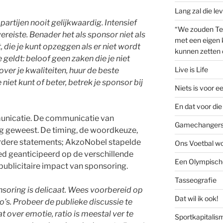
Lang zal die le
 partijen nooit gelijkwaardig. Intensief
“We zouden Te
reiste. Benader het als sponsor niet als
met een eigen k
die je kunt opzeggen als er niet wordt
kunnen zetten 
geldt: beloof geen zaken die je niet
Live is Life
ver je kwaliteiten, huur de beste
niet kunt of beter, betrek je sponsor bij
Niets is voor e
En dat voor die 
unicatie. De communicatie van
Gamechanger
ig geweest. De timing, de woordkeuze,
dere statements; AkzoNobel stapelde
Ons Voetbal wo
oed geanticipeerd op de verschillende
Een Olympische
e publicitaire impact van sponsoring.
Tasseografie
soring is delicaat. Wees voorbereid op
Dat wil ik ook!
s. Probeer de publieke discussie te
 over emotie, ratio is meestal ver te
Sportkapitalis