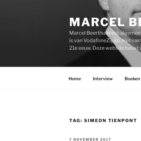
Ga
naar
MARCEL B
de
inhoud
Marcel Beerthuizen is algemee
is van VodafoneZiggo. Het vakt
21e eeuw. Deze website bevat 
Home
Interview
Boeken
TAG:
SIMEON TIENPONT
GEPLAATST
7 NOVEMBER 2017