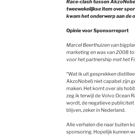
Race-clash tussen AkzoNobel
tweewekelijkse item over sp
kwam het onderwerp aan de o
Opinie voor Sponsorreport
Marcel Beerthuizen van bigplan
marketing en was van 2008 to
voor het partnership met het 
“Wat ik uit gesprekken distillee
AkzoNobel) niet capabel zijn ge
maken. Het komt over als hobb
zeg ik terwijl de Volvo Ocean R
wordt, de negatieve publiciteit
blijven, zeker in Nederland.
Alle verhalen die naar buiten 
sponsoring. Hopelijk kunnen we e