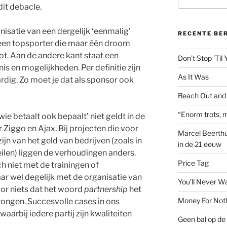
naar:
dit debacle.
nisatie van een dergelijk ‘eenmalig’
RECENTE BE
 een topsporter die maar één droom
ot. Aan de andere kant staat een
Don’t Stop ’Til
nis en mogelijkheden. Per definitie zijn
As It Was
rdig. Zo moet je dat als sponsor ook
Reach Out and
“Enorm trots, m
wie betaalt ook bepaalt’ niet geldt in de
 Ziggo en Ajax. Bij projecten die voor
Marcel Beerthu
ijn van het geld van bedrijven (zoals in
in de 21 eeuw
eilen) liggen de verhoudingen anders.
Price Tag
h niet met de trainingen of
r wel degelijk met de organisatie van
You’ll Never W
voor niets dat het woord
partnership
het
Money For Not
ongen. Succesvolle cases in ons
aarbij iedere partij zijn kwaliteiten
Geen bal op de 