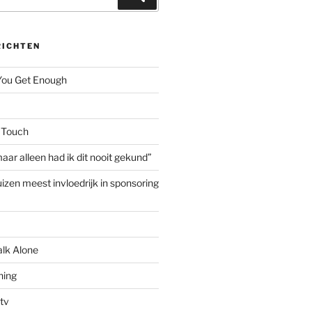
RICHTEN
 You Get Enough
 Touch
aar alleen had ik dit nooit gekund”
izen meest invloedrijk in sponsoring
alk Alone
hing
tv