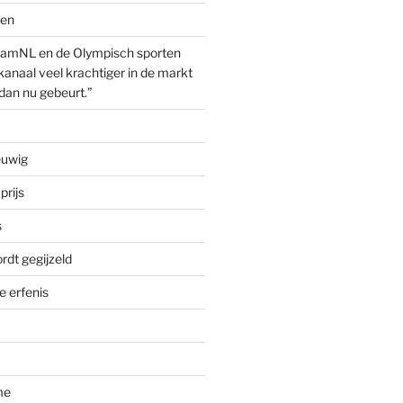
ven
amNL en de Olympisch sporten
anaal veel krachtiger in de markt
dan nu gebeurt.”
euwig
prijs
s
rdt gegijzeld
 erfenis
me