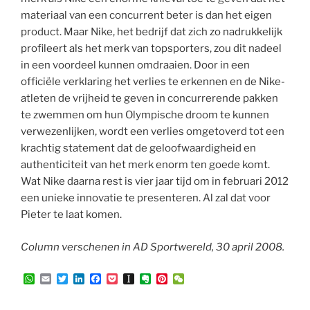
materiaal van een concurrent beter is dan het eigen
product. Maar Nike, het bedrijf dat zich zo nadrukkelijk
profileert als het merk van topsporters, zou dit nadeel
in een voordeel kunnen omdraaien. Door in een
officiële verklaring het verlies te erkennen en de Nike-
atleten de vrijheid te geven in concurrerende pakken
te zwemmen om hun Olympische droom te kunnen
verwezenlijken, wordt een verlies omgetoverd tot een
krachtig statement dat de geloofwaardigheid en
authenticiteit van het merk enorm ten goede komt.
Wat Nike daarna rest is vier jaar tijd om in februari 2012
een unieke innovatie te presenteren. Al zal dat voor
Pieter te laat komen.
Column verschenen in AD Sportwereld, 30 april 2008.
W
E
T
L
F
P
I
E
P
W
h
m
w
i
a
o
n
v
i
e
a
a
i
n
c
c
s
e
n
C