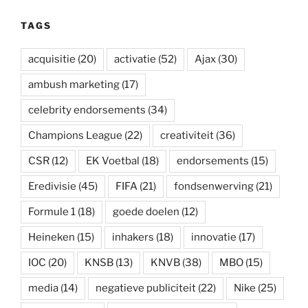
t
i
t
k
e
k
t
r
t
h
s
l
t
e
b
e
a
n
e
a
A
e
d
o
t
p
o
r
t
TAGS
p
r
I
o
a
t
e
p
n
k
p
e
s
e
t
acquisitie
(20)
activatie
(52)
Ajax
(30)
r
ambush marketing
(17)
celebrity endorsements
(34)
Champions League
(22)
creativiteit
(36)
CSR
(12)
EK Voetbal
(18)
endorsements
(15)
Eredivisie
(45)
FIFA
(21)
fondsenwerving
(21)
Formule 1
(18)
goede doelen
(12)
Heineken
(15)
inhakers
(18)
innovatie
(17)
IOC
(20)
KNSB
(13)
KNVB
(38)
MBO
(15)
media
(14)
negatieve publiciteit
(22)
Nike
(25)