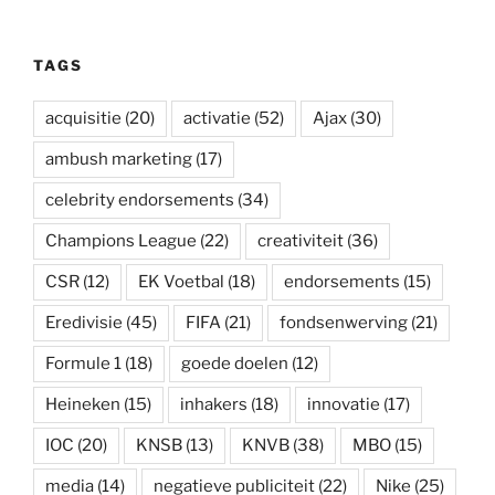
a
a
i
n
c
c
s
e
n
C
t
i
t
k
e
k
t
r
t
h
s
l
t
e
b
e
a
n
e
a
A
e
d
o
t
p
o
r
t
TAGS
p
r
I
o
a
t
e
p
n
k
p
e
s
e
t
acquisitie
(20)
activatie
(52)
Ajax
(30)
r
ambush marketing
(17)
celebrity endorsements
(34)
Champions League
(22)
creativiteit
(36)
CSR
(12)
EK Voetbal
(18)
endorsements
(15)
Eredivisie
(45)
FIFA
(21)
fondsenwerving
(21)
Formule 1
(18)
goede doelen
(12)
Heineken
(15)
inhakers
(18)
innovatie
(17)
IOC
(20)
KNSB
(13)
KNVB
(38)
MBO
(15)
media
(14)
negatieve publiciteit
(22)
Nike
(25)