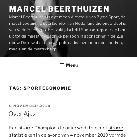
Ga
MARCEL BEERTHUIZEN
naar
Marcel Beerthuizen is algemeen directeur van Ziggo Sport, de
de
meest veelzijdige sportzender van Nederland die onderdeel is
inhoud
van VodafoneZiggo. Het vaktijdschrift Sponsorreport riep hem
uit tot de meest invloedrijke persoon in sponsoring in de 21e
eeuw. Deze website bevat publicaties over mensen, merken,
media en de maatschappij.
Menu
TAG:
SPORTECONOMIE
GEPLAATST
6 NOVEMBER 2019
OP
Over Ajax
Een bizarre Champions League wedstrijd met
bizarre
statistieken
in de avond van 4 november 2019 vormde