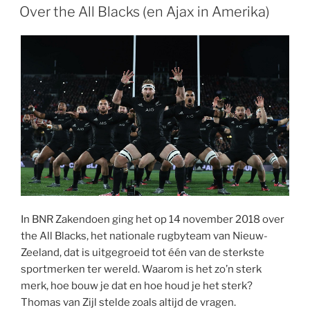
A
e
d
o
t
p
o
r
t
OP
Over the All Blacks (en Ajax in Amerika)
p
r
I
o
a
t
e
p
n
k
p
e
s
e
t
r
In BNR Zakendoen ging het op 14 november 2018 over
the All Blacks, het nationale rugbyteam van Nieuw-
Zeeland, dat is uitgegroeid tot één van de sterkste
sportmerken ter wereld. Waarom is het zo’n sterk
merk, hoe bouw je dat en hoe houd je het sterk?
Thomas van Zijl stelde zoals altijd de vragen.