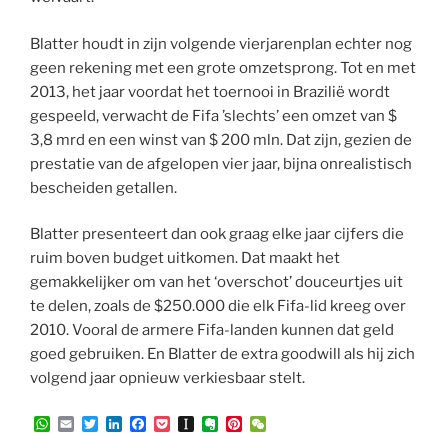
Blatter houdt in zijn volgende vierjarenplan echter nog
geen rekening met een grote omzetsprong. Tot en met
2013, het jaar voordat het toernooi in Brazilië wordt
gespeeld, verwacht de Fifa ’slechts’ een omzet van $
3,8 mrd en een winst van $ 200 mln. Dat zijn, gezien de
prestatie van de afgelopen vier jaar, bijna onrealistisch
bescheiden getallen.
Blatter presenteert dan ook graag elke jaar cijfers die
ruim boven budget uitkomen. Dat maakt het
gemakkelijker om van het ‘overschot’ douceurtjes uit
te delen, zoals de $250.000 die elk Fifa-lid kreeg over
2010. Vooral de armere Fifa-landen kunnen dat geld
goed gebruiken. En Blatter de extra goodwill als hij zich
volgend jaar opnieuw verkiesbaar stelt.
W
E
T
L
F
P
I
E
P
W
h
m
w
i
a
o
n
v
i
e