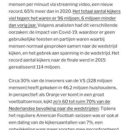
mensen per minuut via streaming video, een nieuw
record, 65% meer dan in 2020.
Het totaal aantal kijkers
viel tegen: het waren er 96 miljoen, 6 miljoen minder
dan vorig jaar.
Volgens analisten had dit verschillende
oorzaken: de impact van Covid-19, waardoor er geen
gebruikelijke feesten en partijen waren waarbij
mensen normaal gesproken samen naar de wedstrijd
kijken, en het gebrek aan spanning in de wedstrijd. Het
record aantal kijkers naar de finale werd in 2015
gerealiseerd: 114 miljoen.
Circa 30% van de inwoners van de VS (328 miljoen
mensen) heeft gekeken in 46.2 miljoen huishoudens.
In perspectief: als Oranje ver komt in een groot
voetbaltoernooi, kijkt
zo’n 60 tot ruim 70% van de
Nederlandse bevolking naar die wedstrijden
. Tijdens
het reguliere American Football-seizoen was er ook al
een daling van de kijkersaantallen van 7%, een
ontwikkeling waar meer sporten mee geconfronteerd