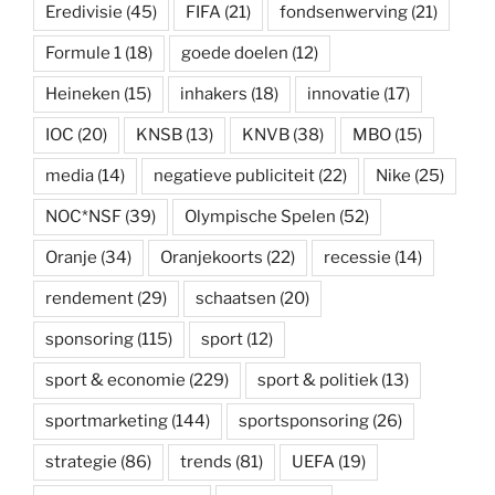
Eredivisie
(45)
FIFA
(21)
fondsenwerving
(21)
Formule 1
(18)
goede doelen
(12)
Heineken
(15)
inhakers
(18)
innovatie
(17)
IOC
(20)
KNSB
(13)
KNVB
(38)
MBO
(15)
media
(14)
negatieve publiciteit
(22)
Nike
(25)
NOC*NSF
(39)
Olympische Spelen
(52)
Oranje
(34)
Oranjekoorts
(22)
recessie
(14)
rendement
(29)
schaatsen
(20)
sponsoring
(115)
sport
(12)
sport & economie
(229)
sport & politiek
(13)
sportmarketing
(144)
sportsponsoring
(26)
strategie
(86)
trends
(81)
UEFA
(19)