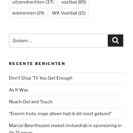
uitzendrechten
(37)
voetbal
(89)
wielrennen
(19)
WK Voetbal
(15)
Zoeken
Zoeke
naar:
RECENTE BERICHTEN
Don’t Stop ’Til You Get Enough
As It Was
Reach Out and Touch
“Enorm trots, maar alleen had ik dit nooit gekund”
Marcel Beerthuizen meest invloedrijk in sponsoring in
de 21 eeuw