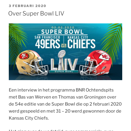
t
i
t
k
e
k
t
r
t
h
s
l
t
e
b
e
a
n
e
a
GEPLAATST
3 FEBRUARI 2020
A
e
d
o
t
p
o
r
t
OP
Over Super Bowl LIV
p
r
I
o
a
t
e
p
n
k
p
e
s
e
t
r
Een interview in het programma BNR Ochtendspits
met Bas van Werven en Thomas van Groningen over
de 54e editie van de Super Bowl die op 2 februari 2020
werd gespeeld en met 31 – 20 werd gewonnen door de
Kansas City Chiefs.