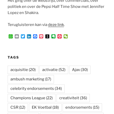
Het ging over de wedstrijd, over commercials, over
politiek en over de Pepsi Half Time Show met Jennifer
Lopez en Shakira.
Terugluisteren kan via
deze link
.
W
E
T
L
F
P
I
E
P
W
h
m
w
i
a
o
n
v
i
e
a
a
i
n
c
c
s
e
n
C
t
i
t
k
e
k
t
r
t
h
s
l
t
e
b
e
a
n
e
a
A
e
d
o
t
p
o
r
t
TAGS
p
r
I
o
a
t
e
p
n
k
p
e
s
e
t
acquisitie
(20)
activatie
(52)
Ajax
(30)
r
ambush marketing
(17)
celebrity endorsements
(34)
Champions League
(22)
creativiteit
(36)
CSR
(12)
EK Voetbal
(18)
endorsements
(15)