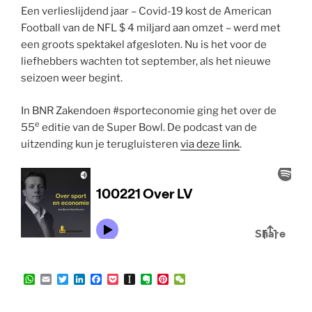
Een verlieslijdend jaar – Covid-19 kost de American
Football van de NFL $ 4 miljard aan omzet – werd met
een groots spektakel afgesloten. Nu is het voor de
liefhebbers wachten tot september, als het nieuwe
seizoen weer begint.
In BNR Zakendoen #sporteconomie ging het over de
e
55
editie van de Super Bowl. De podcast van de
uitzending kun je terugluisteren
via deze link
.
W
E
T
L
F
P
I
E
P
W
h
m
w
i
a
o
n
v
i
e
a
a
i
n
c
c
s
e
n
C