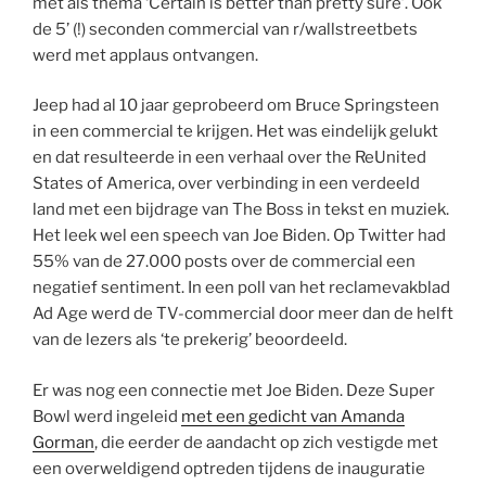
met als thema ‘Certain is better than pretty sure’. Ook
de 5’ (!) seconden commercial van r/wallstreetbets
werd met applaus ontvangen.
Jeep had al 10 jaar geprobeerd om Bruce Springsteen
in een commercial te krijgen. Het was eindelijk gelukt
en dat resulteerde in een verhaal over the ReUnited
States of America, over verbinding in een verdeeld
land met een bijdrage van The Boss in tekst en muziek.
Het leek wel een speech van Joe Biden. Op Twitter had
55% van de 27.000 posts over de commercial een
negatief sentiment. In een poll van het reclamevakblad
Ad Age werd de TV-commercial door meer dan de helft
van de lezers als ‘te prekerig’ beoordeeld.
Er was nog een connectie met Joe Biden. Deze Super
Bowl werd ingeleid
met een gedicht van Amanda
Gorman
, die eerder de aandacht op zich vestigde met
een overweldigend optreden tijdens de inauguratie