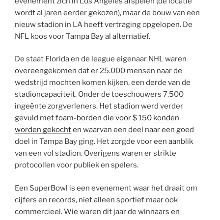
evenement zich in Los Angeles afspelen (de locatie
wordt al jaren eerder gekozen), maar de bouw van een
nieuw stadion in LA heeft vertraging opgelopen. De
NFL koos voor Tampa Bay al alternatief.
De staat Florida en de league eigenaar NHL waren
overeengekomen dat er 25.000 mensen naar de
wedstrijd mochten komen kijken, een derde van de
stadioncapaciteit. Onder de toeschouwers 7.500
ingeënte zorgverleners. Het stadion werd verder
gevuld met
foam-borden die voor $ 150 konden
worden gekocht
en waarvan een deel naar een goed
doel in Tampa Bay ging. Het zorgde voor een aanblik
van een vol stadion. Overigens waren er strikte
protocollen voor publiek en spelers.
Een SuperBowl is een evenement waar het draait om
cijfers en records, niet alleen sportief maar ook
commercieel. Wie waren dit jaar de winnaars en