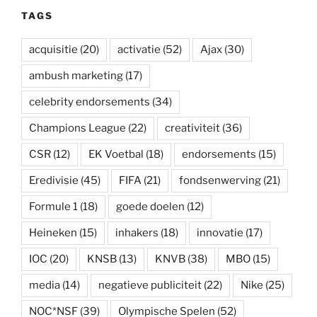
TAGS
acquisitie
(20)
activatie
(52)
Ajax
(30)
ambush marketing
(17)
celebrity endorsements
(34)
Champions League
(22)
creativiteit
(36)
CSR
(12)
EK Voetbal
(18)
endorsements
(15)
Eredivisie
(45)
FIFA
(21)
fondsenwerving
(21)
Formule 1
(18)
goede doelen
(12)
Heineken
(15)
inhakers
(18)
innovatie
(17)
IOC
(20)
KNSB
(13)
KNVB
(38)
MBO
(15)
media
(14)
negatieve publiciteit
(22)
Nike
(25)
NOC*NSF
(39)
Olympische Spelen
(52)