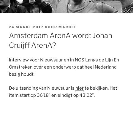
GEPLAATST
24 MAART 2017
DOOR
MARCEL
OP
Amsterdam ArenA wordt Johan
Cruijff ArenA?
Interview voor Nieuwsuur en in NOS Langs de Lijn En
Omstreken over een onderwerp dat heel Nederland
bezig houdt.
De uitzending van Nieuwsuur is
hier
te bekijken. Het
item start op 36’18” en eindigt op 43’02”.