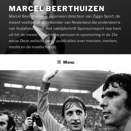
Ga
MARCEL BEERTHUIZEN
naar
Marcel Beerthuizen is algemeen directeur van Ziggo Sport, de
de
meest veelzijdige sportzender van Nederland die onderdeel is
inhoud
van VodafoneZiggo. Het vaktijdschrift Sponsorreport riep hem
uit tot de meest invloedrijke persoon in sponsoring in de 21e
eeuw. Deze website bevat publicaties over mensen, merken,
media en de maatschappij.
Menu