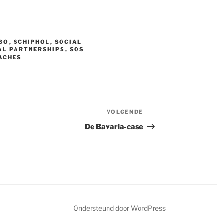
h
a
t
BO
,
SCHIPHOL
,
SOCIAL
AL PARTNERSHIPS
,
SOS
ACHES
VOLGENDE
Volgend
bericht
De Bavaria-case
Ondersteund door WordPress
l