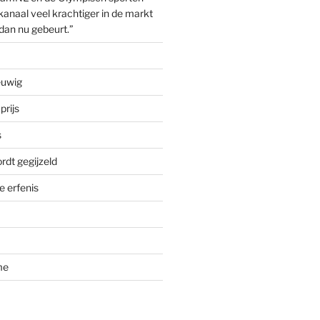
anaal veel krachtiger in de markt
dan nu gebeurt.”
euwig
prijs
s
rdt gegijzeld
 erfenis
me