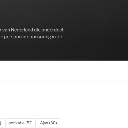
er van Nederland die onderdeel
ke persoon in sponsoring in de
)
activatie
(52)
Ajax
(30)