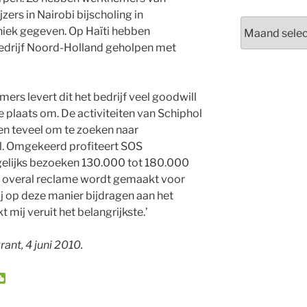
ers in Nairobi bijscholing in
Archieven
iek gegeven. Op Haïti hebben
rijf Noord-Holland geholpen met
s levert dit het bedrijf veel goodwill
te plaats om. De activiteiten van Schiphol
en teveel om te zoeken naar
l. Omgekeerd profiteert SOS
gelijks bezoeken 130.000 tot 180.000
r overal reclame wordt gemaakt voor
j op deze manier bijdragen aan het
t mij veruit het belangrijkste.’
ant, 4 juni 2010.
W
e
C