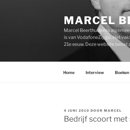
Ga
naar
MARCEL B
de
inhoud
Marcel Beerthuizen is algemee
is van VodafoneZiggo. Het vakt
21e eeuw. Deze website bevat 
Home
Interview
Boeken
GEPLAATST
4 JUNI 2010
DOOR
MARCEL
OP
Bedrijf scoort met 