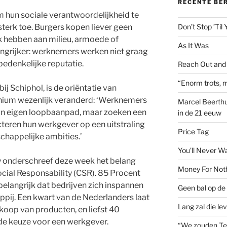
RECENTE BE
m hun sociale verantwoordelijkheid te
sterk toe. Burgers kopen liever geen
Don’t Stop ’Til
k hebben aan milieu, armoede of
As It Was
ngrijker: werknemers werken niet graag
bedenkelijke reputatie.
Reach Out and
“Enorm trots, m
ij Schiphol, is de oriëntatie van
nium wezenlijk veranderd: ‘Werknemers
Marcel Beerthu
 hun eigen loopbaanpad, maar zoeken een
in de 21 eeuw
teren hun werkgever op een uitstraling
Price Tag
schappelijke ambities.’
You’ll Never W
 onderschreef deze week het belang
Money For Not
ial Responsability (CSR). 85 Procent
belangrijk dat bedrijven zich inspannen
Geen bal op de 
pij. Een kwart van de Nederlanders laat
Lang zal die le
nkoop van producten, en liefst 40
 de keuze voor een werkgever.
“We zouden Te