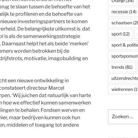
Oranje
(34)
brug te slaan tussen de behoefte van het
recessie
(14)
lijk te profileren en de behoefte van
 nieuwe investeringspartners te komen
schaatsen
(2
rheid. De belangrijkste uitkomst is dat
sport
(12)
l is als de samenwerkingsstrategie
e. Daarnaast helpt het als beide ‘merken’
sport & politi
nemers worden betrokken bij de
sportsponsor
rijfstrots, motivatie, imagobuilding en
trends
(81)
uitzendrecht
cht een nieuwe ontwikkeling in
onstateert directeur Marcel
wielrennen
(1
en. ‘Wij juichen dat natuurlijk van harte
jken hoe we effectief kunnen samenwerken
lingen te behalen. Fondsen werven en
Zoeken
nier, maar bedrijven kunnen ook hun
naar:
en, middelen of toegang tot andere