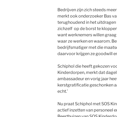
Bedrijven zijn zich steeds mee
merkt ook onderzoeker Bas van 
terughoudend in het uitdragen 
zichzelf op de borst te kloppe
want werknemers willen graag t
waar ze werken en waarom. Be
bedrijfsmatiger met die maatsc
daarvoor krijgen ze goodwill 
Schiphol die heeft gekozen v
Kinderdorpen, merkt dat dagelij
ambassadeur en vorig jaar heef
kerstgratificatie geschonken a
echt.’
Nu praat Schiphol met SOS Kin
actief inzetten van personeel e
Beerthuizen van SOS Kinderdo