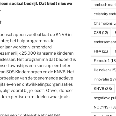
en sociaal bedrijf. Dat biedt nieuwe
ambush mark
.
celebrity en
t
Champions L
CSR
(12)
oenschappen voetbal laat de KNVB in
achter; het hulpprogramma de
endorsement
r jaar worden vierhonderd
FIFA
(21)
gezamenlijk 25.000 kansarme kinderen
enslessen. Het programma dat bedoeld is
Formule 1
(18
anse townships een kans op een beter
Heineken
(15
ef van SOS Kinderdorpen en de KNVB. Het
oorbeelden van de toenemende actieve
innovatie
(17)
jfsleven en ontwikkelingsorganisaties
KNVB
(38)
ijf vooral bij je leest’ . Ofwel; doneer
t de expertise en middelen waar je als
negatieve publ
NOC*NSF
(3
pen een conferentie af met het