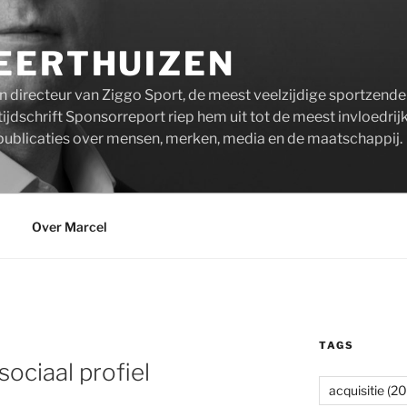
EERTHUIZEN
n directeur van Ziggo Sport, de meest veelzijdige sportzend
ijdschrift Sponsorreport riep hem uit tot de meest invloedrij
publicaties over mensen, merken, media en de maatschappij.
Over Marcel
TAGS
sociaal profiel
acquisitie
(20