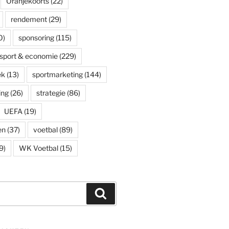
Oranjekoorts
(22)
rendement
(29)
0)
sponsoring
(115)
sport & economie
(229)
ek
(13)
sportmarketing
(144)
ing
(26)
strategie
(86)
UEFA
(19)
en
(37)
voetbal
(89)
9)
WK Voetbal
(15)
Zoeken