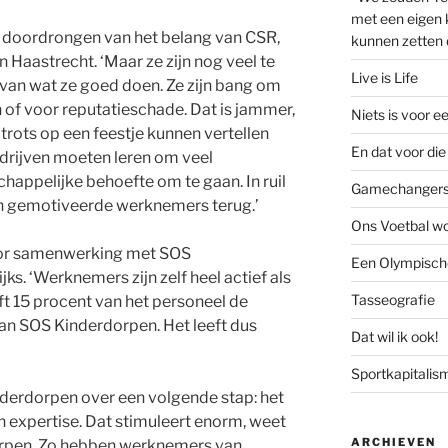
met een eigen k
r doordrongen van het belang van CSR,
kunnen zetten 
Haastrecht. ‘Maar ze zijn nog veel te
Live is Life
van wat ze goed doen. Ze zijn bang om
n of voor reputatieschade. Dat is jammer,
Niets is voor e
rots op een feestje kunnen vertellen
En dat voor die 
drijven moeten leren om veel
happelijke behoefte om te gaan. In ruil
Gamechanger
en gemotiveerde werknemers terug.’
Ons Voetbal wo
oor samenwerking met SOS
Een Olympische
ks. ‘Werknemers zijn zelf heel actief als
Tasseografie
t 15 procent van het personeel de
an SOS Kinderdorpen. Het leeft dus
Dat wil ik ook!
Sportkapitalis
derdorpen over een volgende stap: het
n expertise. Dat stimuleert enorm, weet
ARCHIEVEN
rpen. Zo hebben werknemers van