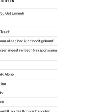
RICHTEN
 You Get Enough
 Touch
aar alleen had ik dit nooit gekund”
izen meest invloedrijk in sponsoring
alk Alone
hing
tv
ven
amNL en de Olympisch sporten