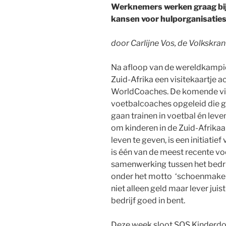
Werknemers werken graag bij e
kansen voor hulporganisaties
door Carlijne Vos, de Volkskran
Na afloop van de wereldkampi
Zuid-Afrika een visitekaartje 
WorldCoaches. De komende vie
voetbalcoaches opgeleid die 
gaan trainen in voetbal én lev
om kinderen in de Zuid-Afrika
leven te geven, is een initiati
is één van de meest recente v
samenwerking tussen het bedri
onder het motto ‘schoenmaker, bl
niet alleen geld maar lever juis
bedrijf goed in bent.
Deze week sloot SOS Kinderdor