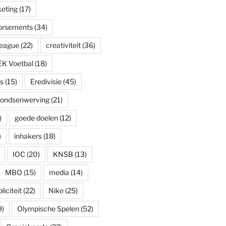
eting
(17)
dorsements
(34)
eague
(22)
creativiteit
(36)
EK Voetbal
(18)
s
(15)
Eredivisie
(45)
fondsenwerving
(21)
)
goede doelen
(12)
)
inhakers
(18)
IOC
(20)
KNSB
(13)
MBO
(15)
media
(14)
iciteit
(22)
Nike
(25)
9)
Olympische Spelen
(52)