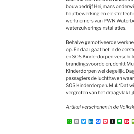
bouwbedrijf Heijmans onderwijz
houtbewerking en elektrotechn
werknemers van PWN Waterbed
waterzuiveringsinstallaties.
Behalve gemotiveerde werknemer
op. En daar gaat het in de eers
en SOS Kinderdorpen verschill
brandingsvoordelen, denkt Mu
Kinderdorpen wel degelijk. Da
passagiers de luchthaven waa
SOS Kinderdorpen. Mul: ‘Dat wi
vergroten van het draagvlak lijk
Artikel verschenen in de Volkskr
W
E
T
L
F
P
I
E
P
h
m
w
i
a
o
n
v
i
a
a
i
n
c
c
s
e
n