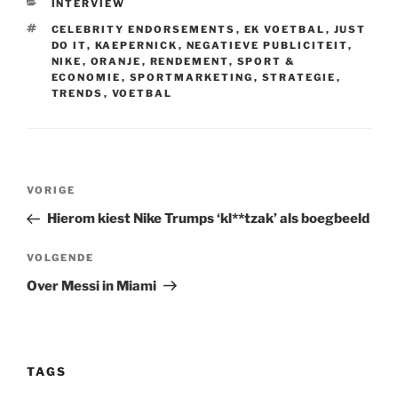
p
r
I
o
a
t
e
CATEGORIEËN
INTERVIEW
p
n
k
p
e
s
e
t
TAGS
CELEBRITY ENDORSEMENTS
,
EK VOETBAL
,
JUST
r
DO IT
,
KAEPERNICK
,
NEGATIEVE PUBLICITEIT
,
NIKE
,
ORANJE
,
RENDEMENT
,
SPORT &
ECONOMIE
,
SPORTMARKETING
,
STRATEGIE
,
TRENDS
,
VOETBAL
Bericht
Vorig
VORIGE
navigatie
bericht
Hierom kiest Nike Trumps ‘kl**tzak’ als boegbeeld
Volgend
VOLGENDE
bericht
Over Messi in Miami
TAGS