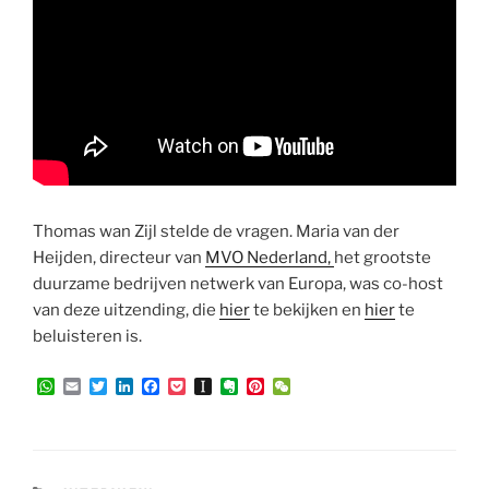
Thomas wan Zijl stelde de vragen. Maria van der
Heijden, directeur van
MVO Nederland,
het grootste
duurzame bedrijven netwerk van Europa, was co-host
van deze uitzending, die
hier
te bekijken en
hier
te
beluisteren is.
W
E
T
L
F
P
I
E
P
W
h
m
w
i
a
o
n
v
i
e
a
a
i
n
c
c
s
e
n
C
t
i
t
k
e
k
t
r
t
h
s
l
t
e
b
e
a
n
e
a
A
e
d
o
t
p
o
r
t