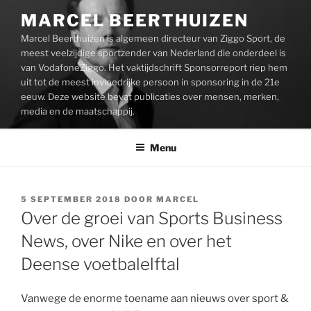
Ga
MARCEL BEERTHUIZEN
naar
Marcel Beerthuizen is algemeen directeur van Ziggo Sport, de
de
meest veelzijdige sportzender van Nederland die onderdeel is
inhoud
van VodafoneZiggo. Het vaktijdschrift Sponsorreport riep hem
uit tot de meest invloedrijke persoon in sponsoring in de 21e
eeuw. Deze website bevat publicaties over mensen, merken,
media en de maatschappij.
Menu
GEPLAATST
5 SEPTEMBER 2018
DOOR
MARCEL
OP
Over de groei van Sports Business
News, over Nike en over het
Deense voetbalelftal
Vanwege de enorme toename aan nieuws over sport &