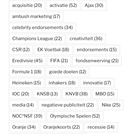
acquisitie
(20)
activatie
(52)
Ajax
(30)
ambush marketing
(17)
celebrity endorsements
(34)
Champions League
(22)
creativiteit
(36)
CSR
(12)
EK Voetbal
(18)
endorsements
(15)
Eredivisie
(45)
FIFA
(21)
fondsenwerving
(21)
Formule 1
(18)
goede doelen
(12)
Heineken
(15)
inhakers
(18)
innovatie
(17)
IOC
(20)
KNSB
(13)
KNVB
(38)
MBO
(15)
media
(14)
negatieve publiciteit
(22)
Nike
(25)
NOC*NSF
(39)
Olympische Spelen
(52)
Oranje
(34)
Oranjekoorts
(22)
recessie
(14)