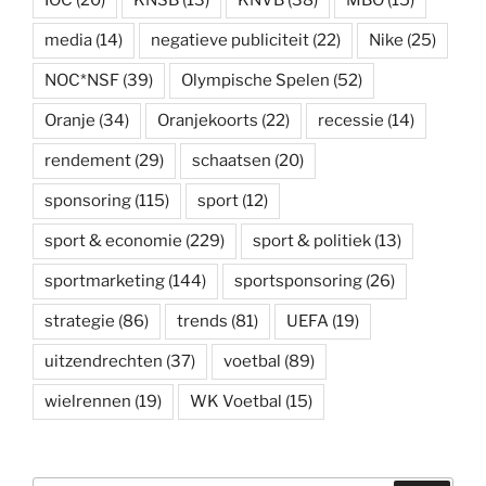
IOC
(20)
KNSB
(13)
KNVB
(38)
MBO
(15)
media
(14)
negatieve publiciteit
(22)
Nike
(25)
NOC*NSF
(39)
Olympische Spelen
(52)
Oranje
(34)
Oranjekoorts
(22)
recessie
(14)
rendement
(29)
schaatsen
(20)
sponsoring
(115)
sport
(12)
sport & economie
(229)
sport & politiek
(13)
sportmarketing
(144)
sportsponsoring
(26)
strategie
(86)
trends
(81)
UEFA
(19)
uitzendrechten
(37)
voetbal
(89)
wielrennen
(19)
WK Voetbal
(15)