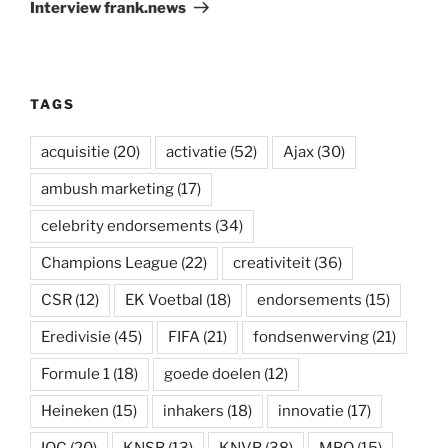
bericht
Interview frank.news
TAGS
acquisitie
(20)
activatie
(52)
Ajax
(30)
ambush marketing
(17)
celebrity endorsements
(34)
Champions League
(22)
creativiteit
(36)
CSR
(12)
EK Voetbal
(18)
endorsements
(15)
Eredivisie
(45)
FIFA
(21)
fondsenwerving
(21)
Formule 1
(18)
goede doelen
(12)
Heineken
(15)
inhakers
(18)
innovatie
(17)