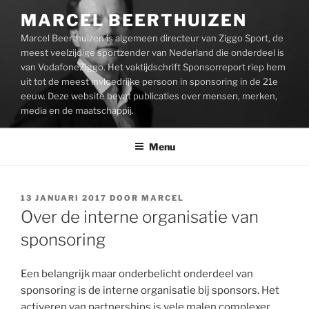
Ga
MARCEL BEERTHUIZEN
naar
Marcel Beerthuizen is algemeen directeur van Ziggo Sport, de
de
meest veelzijdige sportzender van Nederland die onderdeel is
inhoud
van VodafoneZiggo. Het vaktijdschrift Sponsorreport riep hem
uit tot de meest invloedrijke persoon in sponsoring in de 21e
eeuw. Deze website bevat publicaties over mensen, merken,
media en de maatschappij.
Menu
GEPLAATST
13 JANUARI 2017
DOOR
MARCEL
OP
Over de interne organisatie van
sponsoring
Een belangrijk maar onderbelicht onderdeel van
sponsoring is de interne organisatie bij sponsors. Het
activeren van partnerships is vele malen complexer