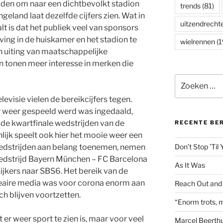
den om naar een dichtbevolkt stadion
trends
(81)
ngeland laat dezelfde cijfers zien. Wat in
uitzendrecht
t is dat het publiek veel van sponsors
ving in de huiskamer en het stadion te
wielrennen
(1
en uiting van maatschappelijke
 tonen meer interesse in merken die
Zoeken
naar:
levisie vielen de bereikcijfers tegen.
r weer gespeeld werd was ingedaald,
 de kwartfinale wedstrijden van de
RECENTE BE
ijk speelt ook hier het mooie weer een
wedstrijden aan belang toenemen, nemen
Don’t Stop ’Til
wedstrijd Bayern München – FC Barcelona
As It Was
 kijkers naar SBS6. Het bereik van de
eaire media was voor corona enorm aan
Reach Out and
ch blijven voortzetten.
“Enorm trots, m
er weer sport te zien is, maar voor veel
Marcel Beerthu