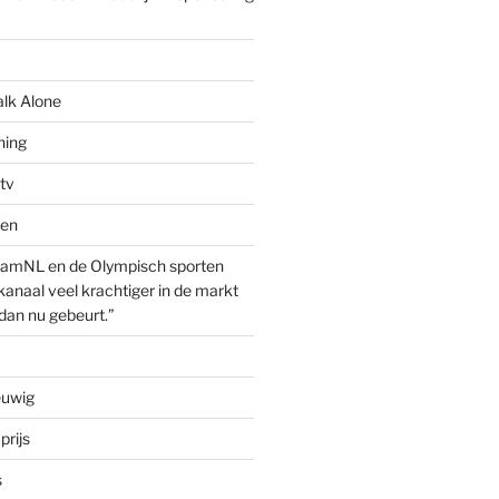
alk Alone
hing
tv
ven
amNL en de Olympisch sporten
anaal veel krachtiger in de markt
dan nu gebeurt.”
euwig
prijs
s