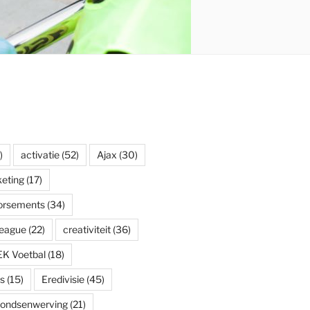
)
activatie
(52)
Ajax
(30)
eting
(17)
dorsements
(34)
eague
(22)
creativiteit
(36)
EK Voetbal
(18)
s
(15)
Eredivisie
(45)
fondsenwerving
(21)