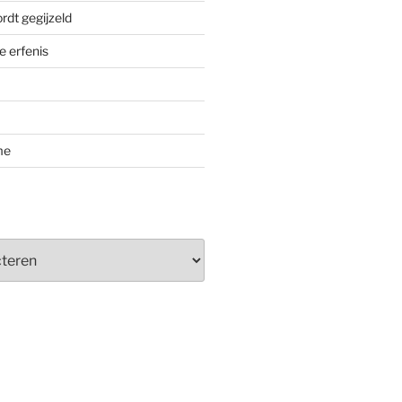
rdt gegijzeld
 erfenis
me