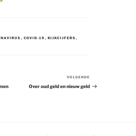
e
C
h
a
t
NAVIRUS
,
COVID-19
,
KIJKCIJFERS
,
VOLGENDE
Volgend
bericht
amen
Over oud geld en nieuw geld