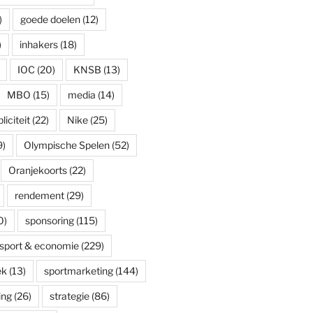
)
goede doelen
(12)
)
inhakers
(18)
IOC
(20)
KNSB
(13)
MBO
(15)
media
(14)
iciteit
(22)
Nike
(25)
9)
Olympische Spelen
(52)
Oranjekoorts
(22)
rendement
(29)
0)
sponsoring
(115)
sport & economie
(229)
ek
(13)
sportmarketing
(144)
ing
(26)
strategie
(86)