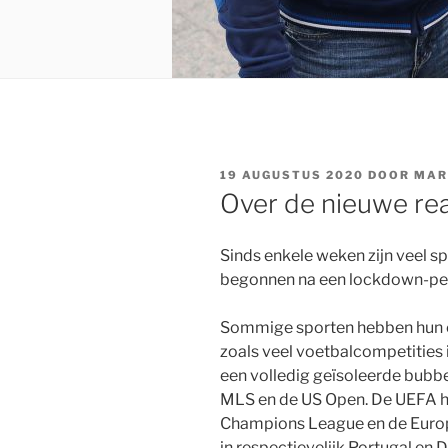
GEPLAATST
19 AUGUSTUS 2020
DOOR
MAR
OP
Over de nieuwe real
Sinds enkele weken zijn veel s
begonnen na een lockdown-pe
Sommige sporten hebben hun c
zoals veel voetbalcompetities i
een volledig geïsoleerde bubb
MLS en de US Open. De UEFA he
Champions League en de Euro
in respectievelijk Portugal en D