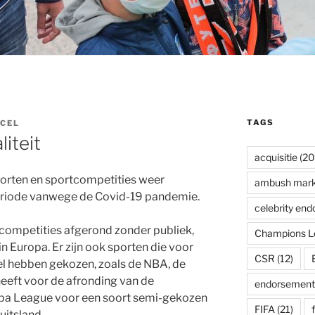
TAGS
CEL
iteit
acquisitie
(20
porten en sportcompetities weer
ambush mark
riode vanwege de Covid-19 pandemie.
celebrity en
ompetities afgerond zonder publiek,
Champions L
n Europa. Er zijn ook sporten die voor
CSR
(12)
el hebben gekozen, zoals de NBA, de
eft voor de afronding van de
endorsement
pa League voor een soort semi-gekozen
FIFA
(21)
uitsland.