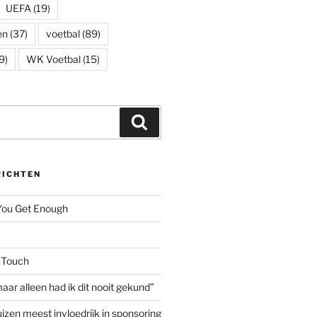
UEFA
(19)
en
(37)
voetbal
(89)
9)
WK Voetbal
(15)
Zoeken
RICHTEN
 You Get Enough
 Touch
aar alleen had ik dit nooit gekund”
izen meest invloedrijk in sponsoring