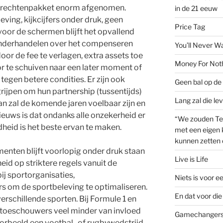
n rechtenpakket enorm afgenomen.
in de 21 eeuw
ving, kijkcijfers onder druk, geen
Price Tag
voor de schermen blijft het opvallend
 onderhandelen over het compenseren
You’ll Never W
oor de fee te verlagen, extra assets toe
Money For Not
r te schuiven naar een later moment of
egen betere condities. Er zijn ook
Geen bal op de 
ijpen om hun partnership (tussentijds)
Lang zal die le
an zal de komende jaren voelbaar zijn en
euws is dat ondanks alle onzekerheid er
“We zouden Te
dheid is het beste ervan te maken.
met een eigen k
kunnen zetten 
nten blijft voorlopig onder druk staan
Live is Life
id op striktere regels vanuit de
bij sportorganisaties,
Niets is voor e
s om de sportbeleving te optimaliseren.
En dat voor die 
erschillende sporten. Bij Formule 1 en
e toeschouwers veel minder van invloed
Gamechanger
oorbeeld een voetbal- of rugbywedstrijd.