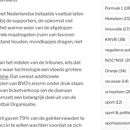
Formule 1
(18
het Nederlandse betaalde voetbal laten
Heineken
(15
ij de supporters, de opkomst viel
 het warme weer van de afgelopen
innovatie
(17)
ele maatregelen (ruim van tevoren
KNVB
(38)
afstand houden, mondkapjes dragen, niet
negatieve publ
NOC*NSF
(3
 het indelen van de tribunes, iets dat
r waar technologie een steeds grotere
Oranje
(34)
Time
. Dat vereist additionele
recessie
(14)
msten van BVO’s enorm onder druk staan.
 van ticketverkoop (en de daaraan
schaatsen
(2
zet) een belangrijk deel uit van de
sport
(12)
tbal Organisatie.
sport & politi
ril gaven 79% van de geïnterviewden te
sportsponsor
cin te willen wachten voordat ze zich