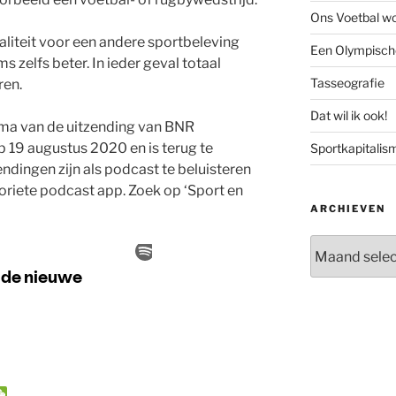
Ons Voetbal wo
liteit voor een andere sportbeleving
Een Olympische
ms zelfs beter. In ieder geval totaal
Tasseografie
en.
Dat wil ik ook!
ema van de uitzending van BNR
19 augustus 2020 en is terug te
Sportkapitalis
zendingen zijn als podcast te beluisteren
voriete podcast app. Zoek op ‘Sport en
ARCHIEVEN
Archieven
W