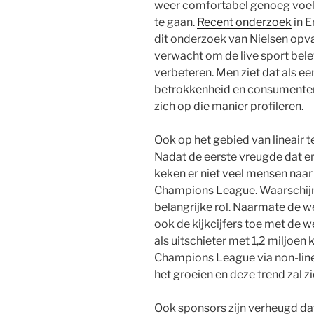
weer comfortabel genoeg voel
te gaan.
Recent onderzoek
in E
dit onderzoek van Nielsen opval
verwacht om de live sport bele
verbeteren. Men ziet dat als e
betrokkenheid en consumenten
zich op die manier profileren.
Ook op het gebied van lineair te
Nadat de eerste vreugde dat e
keken er niet veel mensen naar
Champions League. Waarschijnl
belangrijke rol. Naarmate de 
ook de kijkcijfers toe met de 
als uitschieter met 1,2 miljoen
Champions League via non-lin
het groeien en deze trend zal zi
Ook sponsors zijn verheugd dat 