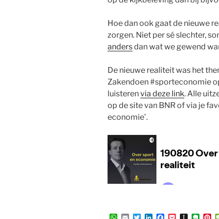
Hoe dan ook gaat de nieuwe rea
zorgen. Niet per sé slechter, so
anders
dan wat we gewend war
De nieuwe realiteit was het th
Zakendoen #sporteconomie op 
luisteren
via deze link
. Alle uit
op de site van BNR of via je fa
economie’.
W
E
T
L
F
P
I
E
P