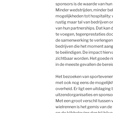
sponsors is de waarde van hu
Minder wedstrijden, minder bele
mogelijkheden tot hospitality: 
rustig maar tal van bedrijven
van hun partnerships. Dat kan d
te voegen, tegenprestaties doo
de samenwerking te verlengen t
bedrijven die het moment aangr
te beëindigen. De impact hierv
zichtbaar worden. Het goede ni
in de meeste gevallen de berei
Het bezoeken van sporteveneme
met ook nog eens de mogelijkhe
overheid. Er ligt een uitdaging 
uitzendorganisaties en sponsor
Met een groot verschil tussen v
wielrennen is het gemis van d
op de kijkbeleving dan bij bijv