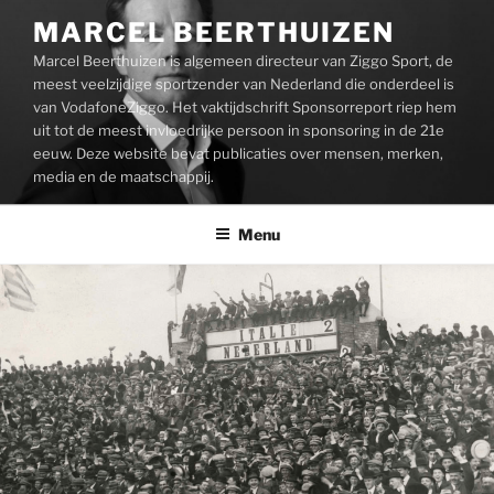
Ga
MARCEL BEERTHUIZEN
naar
Marcel Beerthuizen is algemeen directeur van Ziggo Sport, de
de
meest veelzijdige sportzender van Nederland die onderdeel is
inhoud
van VodafoneZiggo. Het vaktijdschrift Sponsorreport riep hem
uit tot de meest invloedrijke persoon in sponsoring in de 21e
eeuw. Deze website bevat publicaties over mensen, merken,
media en de maatschappij.
Menu