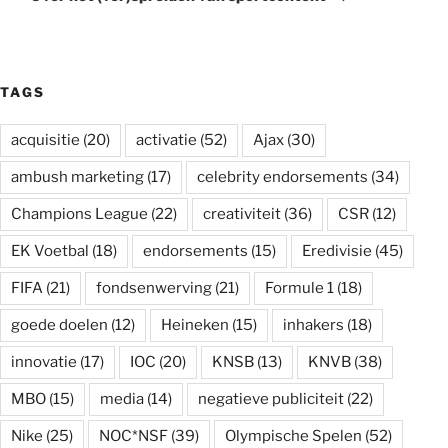
TAGS
acquisitie
(20)
activatie
(52)
Ajax
(30)
ambush marketing
(17)
celebrity endorsements
(34)
Champions League
(22)
creativiteit
(36)
CSR
(12)
EK Voetbal
(18)
endorsements
(15)
Eredivisie
(45)
FIFA
(21)
fondsenwerving
(21)
Formule 1
(18)
goede doelen
(12)
Heineken
(15)
inhakers
(18)
innovatie
(17)
IOC
(20)
KNSB
(13)
KNVB
(38)
MBO
(15)
media
(14)
negatieve publiciteit
(22)
Nike
(25)
NOC*NSF
(39)
Olympische Spelen
(52)