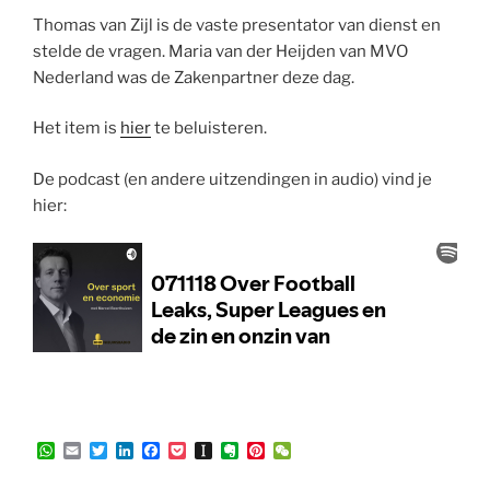
Thomas van Zijl is de vaste presentator van dienst en
stelde de vragen. Maria van der Heijden van MVO
Nederland was de Zakenpartner deze dag.
Het item is
hier
te beluisteren.
De podcast (en andere uitzendingen in audio) vind je
hier:
W
E
T
L
F
P
I
E
P
W
h
m
w
i
a
o
n
v
i
e
a
a
i
n
c
c
s
e
n
C