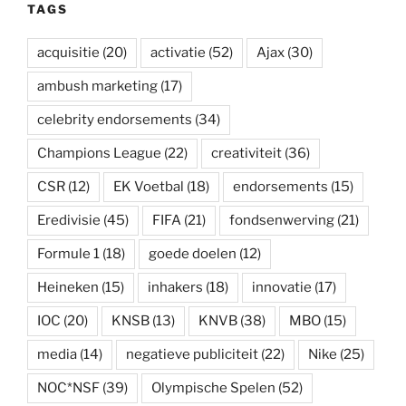
TAGS
acquisitie
(20)
activatie
(52)
Ajax
(30)
ambush marketing
(17)
celebrity endorsements
(34)
Champions League
(22)
creativiteit
(36)
CSR
(12)
EK Voetbal
(18)
endorsements
(15)
Eredivisie
(45)
FIFA
(21)
fondsenwerving
(21)
Formule 1
(18)
goede doelen
(12)
Heineken
(15)
inhakers
(18)
innovatie
(17)
IOC
(20)
KNSB
(13)
KNVB
(38)
MBO
(15)
media
(14)
negatieve publiciteit
(22)
Nike
(25)
NOC*NSF
(39)
Olympische Spelen
(52)