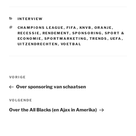
t
i
t
k
e
k
t
r
t
h
s
l
t
e
b
e
a
n
e
a
A
e
d
o
t
p
o
r
t
p
r
I
o
a
t
e
CATEGORIEËN
INTERVIEW
p
n
k
p
e
s
e
t
TAGS
CHAMPIONS LEAGUE
,
FIFA
,
KNVB
,
ORANJE
,
r
RECESSIE
,
RENDEMENT
,
SPONSORING
,
SPORT &
ECONOMIE
,
SPORTMARKETING
,
TRENDS
,
UEFA
,
UITZENDRECHTEN
,
VOETBAL
Bericht
Vorig
VORIGE
navigatie
bericht
Over sponsoring van schaatsen
Volgend
VOLGENDE
bericht
Over the All Blacks (en Ajax in Amerika)