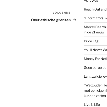
As It Was
Reach Out and
VOLGENDE
Volgend
“Enorm trots, m
bericht
Over ethische grenzen
Marcel Beerthu
in de 21 eeuw
Price Tag
You’ll Never W
Money For Not
Geen bal op de 
Lang zal die le
“We zouden Te
met een eigen k
kunnen zetten 
Live is Life