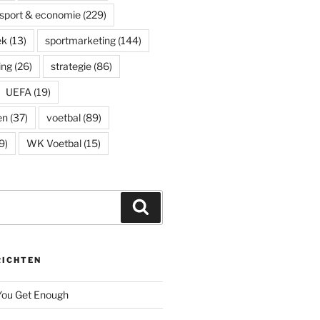
sport & economie
(229)
ek
(13)
sportmarketing
(144)
ing
(26)
strategie
(86)
UEFA
(19)
en
(37)
voetbal
(89)
9)
WK Voetbal
(15)
Zoeken
RICHTEN
 You Get Enough