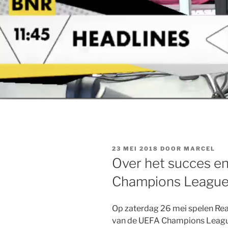
GEPLAATST
23 MEI 2018
DOOR
MARCEL
OP
Over het succes e
Champions Leagu
Op zaterdag 26 mei spelen Real
van de UEFA Champions Leagu