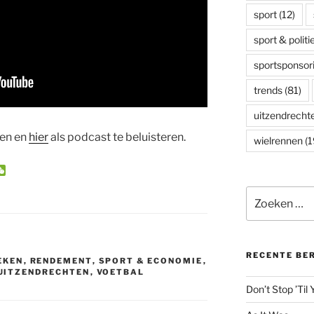
sport
(12)
sport & politi
sportsponsor
trends
(81)
uitzendrecht
ken en
hier
als podcast te beluisteren.
wielrennen
(1
W
e
C
Zoeken
h
naar:
a
t
RECENTE BE
EKEN
,
RENDEMENT
,
SPORT & ECONOMIE
,
UITZENDRECHTEN
,
VOETBAL
Don’t Stop ’Til