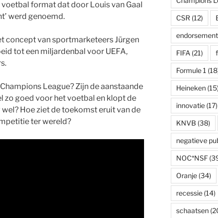
Champions L
 voetbal format dat door Louis van Gaal
ht’ werd genoemd.
CSR
(12)
endorsement
 het concept van sportmarketeers Jürgen
eid tot een miljardenbal voor UEFA,
FIFA
(21)
s.
Formule 1
(18
e Champions League? Zijn de aanstaande
Heineken
(15
l zo goed voor het voetbal en klopt de
innovatie
(17)
el? Hoe ziet de toekomst eruit van de
mpetitie ter wereld?
KNVB
(38)
negatieve publ
NOC*NSF
(3
Oranje
(34)
recessie
(14)
schaatsen
(2