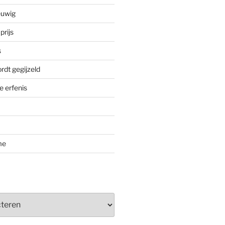
euwig
prijs
s
rdt gegijzeld
 erfenis
me