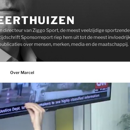
EERTHUIZEN
n directeur van Ziggo Sport, de meest veelzijdige sportzend
ijdschrift Sponsorreport riep hem uit tot de meest invloedrij
publicaties over mensen, merken, media en de maatschappij.
Over Marcel