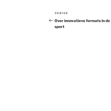
Bericht
Vorig
VORIGE
navigatie
bericht
Over innovatieve formats in de
sport