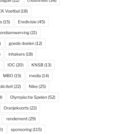
eague
(22)
creativiteit
(36)
EK Voetbal
(18)
s
(15)
Eredivisie
(45)
fondsenwerving
(21)
)
goede doelen
(12)
)
inhakers
(18)
IOC
(20)
KNSB
(13)
MBO
(15)
media
(14)
iciteit
(22)
Nike
(25)
9)
Olympische Spelen
(52)
Oranjekoorts
(22)
rendement
(29)
0)
sponsoring
(115)