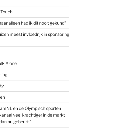
 Touch
aar alleen had ik dit nooit gekund”
izen meest invloedrijk in sponsoring
alk Alone
hing
tv
ven
amNL en de Olympisch sporten
anaal veel krachtiger in de markt
dan nu gebeurt.”