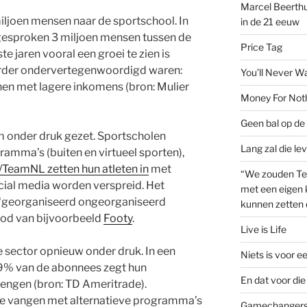
Marcel Beerthu
iljoen mensen naar de sportschool. In
in de 21 eeuw
 gesproken 3 miljoen mensen tussen de
Price Tag
ste jaren vooral een groei te zien is
rder ondervertegenwoordigd waren:
You’ll Never W
en met lagere inkomens (bron: Mulier
Money For Not
Geen bal op de 
m onder druk gezet. Sportscholen
Lang zal die le
amma’s (buiten en virtueel sporten),
eamNL zetten hun atleten in
met
“We zouden Te
ocial media worden verspreid. Het
met een eigen k
 ‘georganiseerd ongeorganiseerd
kunnen zetten 
bod van bijvoorbeeld
Footy
.
Live is Life
 sector opnieuw onder druk. In een
Niets is voor e
9% van de abonnees zegt hun
En dat voor die 
rlengen (bron: TD Ameritrade).
te vangen met alternatieve programma’s
Gamechanger