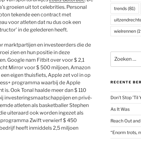
 groeien uit tot celebrities. Personal
trends
(81)
loton tekende een contract met
uitzendrecht
u voor atleten dat nu dus ook een
tructor’ in de gelederen heeft.
wielrennen
(1
or marktpartijen en investeerders die de
oei zien en hun positie in deze
Zoeken
en. Google nam Fitbit over voor $ 2,1
naar:
cht Mirror voor $ 500 miljoen, Amazon
en eigen thuisfiets, Apple zet vol in op
ness+ programma waarbij de Apple
RECENTE BE
t is. Ook Tonal haalde meer dan $ 110
bij investeringsmaatschappijen en privé-
Don’t Stop ’Til
emde atleten als basketballer Stephen
As It Was
 die uiteraard ook worden ingezet als
tsprogramma Zwift verwierf $ 450
Reach Out and
bedrijf heeft inmiddels 2,5 miljoen
“Enorm trots, m