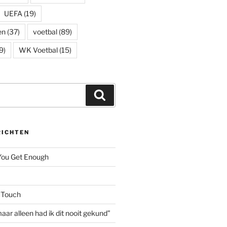
UEFA
(19)
en
(37)
voetbal
(89)
9)
WK Voetbal
(15)
Zoeken
RICHTEN
 You Get Enough
 Touch
aar alleen had ik dit nooit gekund”