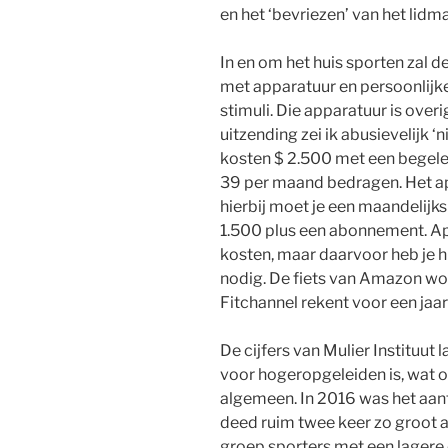
en het ‘bevriezen’ van het lidm
In en om het huis sporten zal
met apparatuur en persoonlijk
stimuli. Die apparatuur is over
uitzending zei ik abusievelijk ‘
kosten $ 2.500 met een begel
39 per maand bedragen. Het ap
hierbij moet je een maandelijk
1.500 plus een abonnement. Ap
kosten, maar daarvoor heb je h
nodig. De fiets van Amazon wor
Fitchannel rekent voor een ja
De cijfers van Mulier Instituut 
voor hogeropgeleiden is, wat o
algemeen. In 2016 was het aant
deed ruim twee keer zo groot al
groep sporters met een lagere 