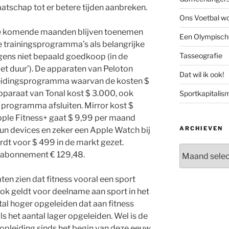
aatschap tot er betere tijden aanbreken.
Ons Voetbal wo
 de komende maanden blijven toenemen
Een Olympische
e trainingsprogramma’s als belangrijke
Tasseografie
igens niet bepaald goedkoop (in de
niet duur’). De apparaten van Peloton
Dat wil ik ook!
eidingsprogramma waarvan de kosten $
paraat van Tonal kost $ 3.000, ook
Sportkapitalis
s programma afsluiten. Mirror kost $
ple Fitness+ gaat $ 9,99 per maand
ARCHIEVEN
un devices en zeker een Apple Watch bij
dt voor $ 499 in de markt gezet.
Archieven
arabonnement € 129,48.
laten zien dat fitness vooral een sport
ok geldt voor deelname aan sport in het
al hoger opgeleiden dat aan fitness
s het aantal lager opgeleiden. Wel is de
opleiding sinds het begin van deze eeuw