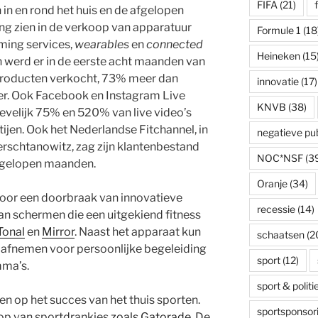
FIFA
(21)
in en rond het huis en de afgelopen
ng zien in de verkoop van apparatuur
Formule 1
(18
aming services,
wearables
en
connected
Heineken
(15
n werd er in de eerste acht maanden van
n producten verkocht, 73% meer dan
innovatie
(17)
der. Ook Facebook en Instagram Live
KNVB
(38)
ievelijk 75% en 520% van live video’s
ijen. Ook het Nederlandse Fitchannel, in
negatieve publ
schtanowitz, zag zijn klantenbestand
NOC*NSF
(3
afgelopen maanden.
Oranje
(34)
oor een doorbraak van innovatieve
recessie
(14)
an schermen die een uitgekiend fitness
Tonal
en
Mirror
. Naast het apparaat kun
schaatsen
(2
 afnemen voor persoonlijke begeleiding
sport
(12)
ma’s.
sport & politi
ten op het succes van het thuis sporten.
sportsponsor
koop van sportdrankjes
zoals Gatorade
. De