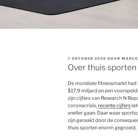
GEPLAATST
7 OKTOBER 2020
DOOR
MARCE
OP
Over thuis sporten
De mondiale fitnessmarkt had 
$17,9 miljard en een voorspelde
zijn cijfers van Research N Re
coronacrisis,
recente cijfers
lat
sneller gaan. Daar waar sports
zijn geraakt door de consequent
thuis sporten enorm gegroeid.