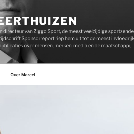
EERTHUIZEN
n directeur van Ziggo Sport, de meest veelzijdige sportzend
ijdschrift Sponsorreport riep hem uit tot de meest invloedrij
publicaties over mensen, merken, media en de maatschappij.
Over Marcel