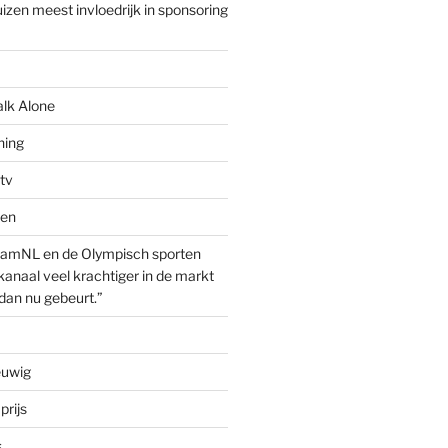
izen meest invloedrijk in sponsoring
alk Alone
hing
tv
ven
amNL en de Olympisch sporten
anaal veel krachtiger in de markt
dan nu gebeurt.”
euwig
prijs
s