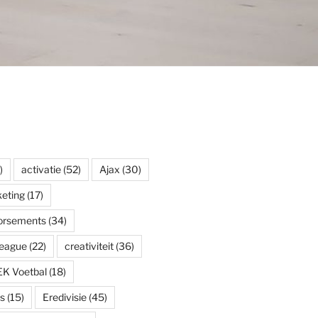
)
activatie
(52)
Ajax
(30)
eting
(17)
dorsements
(34)
eague
(22)
creativiteit
(36)
EK Voetbal
(18)
s
(15)
Eredivisie
(45)