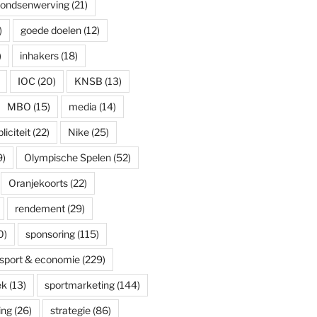
fondsenwerving
(21)
)
goede doelen
(12)
)
inhakers
(18)
IOC
(20)
KNSB
(13)
MBO
(15)
media
(14)
iciteit
(22)
Nike
(25)
9)
Olympische Spelen
(52)
Oranjekoorts
(22)
rendement
(29)
0)
sponsoring
(115)
sport & economie
(229)
ek
(13)
sportmarketing
(144)
ing
(26)
strategie
(86)