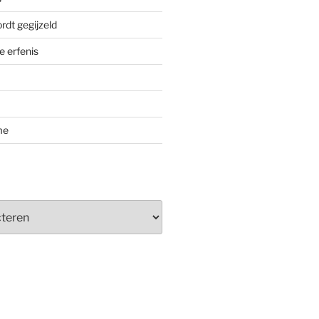
rdt gegijzeld
 erfenis
me