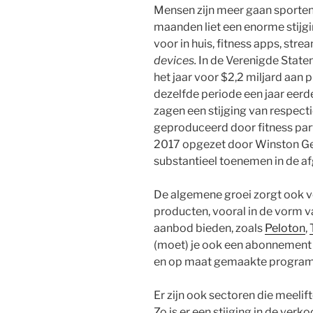
Mensen zijn meer gaan sporten 
maanden liet een enorme stijgi
voor in huis, fitness apps, stre
devices.
In de Verenigde State
het jaar voor $2,2 miljard aa
dezelfde periode een jaar eer
zagen een stijging van respect
geproduceerd door fitness part
2017 opgezet door Winston Ger
substantieel toenemen in de 
De algemene groei zorgt ook v
producten, vooral in de vorm v
aanbod bieden, zoals
Peloton
,
(moet) je ook een abonnement
en op maat gemaakte program
Er zijn ook sectoren die meelif
Zo is er een stijging in de ver