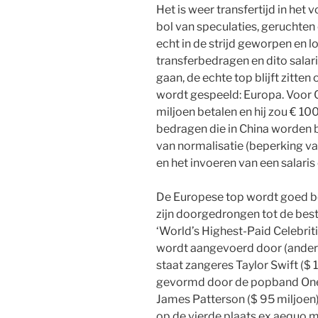
Het is weer transfertijd in het
bol van speculaties, geruchten 
echt in de strijd geworpen en l
transferbedragen en dito salari
gaan, de echte top blijft zitten
wordt gespeeld: Europa. Voor 
miljoen betalen en hij zou € 10
bedragen die in China worden b
van normalisatie (beperking va
en het invoeren van een salaris
De Europese top wordt goed b
zijn doorgedrongen tot de best
‘World’s Highest-Paid Celebritie
wordt aangevoerd door (andere
staat zangeres Taylor Swift ($ 
gevormd door de popband One D
James Patterson ($ 95 miljoen). 
op de vierde plaats ex aequo me