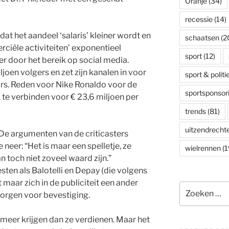
Oranje
(34)
recessie
(14)
 dat het aandeel ‘salaris’ kleiner wordt en
schaatsen
(2
ciële activiteiten’ exponentieel
sport
(12)
 door het bereik op social media.
oen volgers en zet zijn kanalen in voor
sport & politi
rs. Reden voor Nike Ronaldo voor de
sportsponsor
k te verbinden voor € 23,6 miljoen per
trends
(81)
uitzendrecht
 De argumenten van de criticasters
eer: “Het is maar een spelletje, ze
wielrennen
(1
n toch niet zoveel waard zijn.”
esten als Balotelli en Depay (die volgens
 maar zich in de publiciteit een ander
Zoeken
zorgen voor bevestiging.
naar:
e meer krijgen dan ze verdienen. Maar het