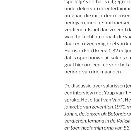
‘spelletje’ voetbal is uitgegroe
onderdelen van de entertainmen
omgaan, die miljarden mensen v
bedrijven, media, sportmerken,
verdienen. Is het dan vreemd da
waar het echt om draait, die v
daar een evenredig deel van kri
Harrison Ford kreeg € 32 miljoe
dat is opgebouwd uit salaris en 
gaat hier om een fee voor het 
periode van drie maanden.
De discussie over salarissen (en
een interview met Youp van ’t 
sprake. Het citaat van Van ’t 
jonge­tje van zeventien, 1971, m
Johan, de jongen uit Betondorp
verdienen. Iemand in de Volksk
en toen heeft mijn oma van 8