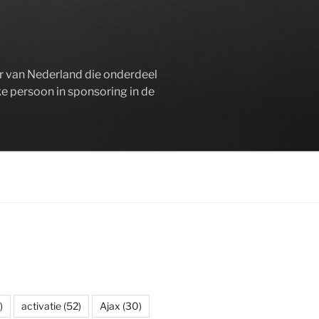
er van Nederland die onderdeel
ke persoon in sponsoring in de
)
activatie
(52)
Ajax
(30)