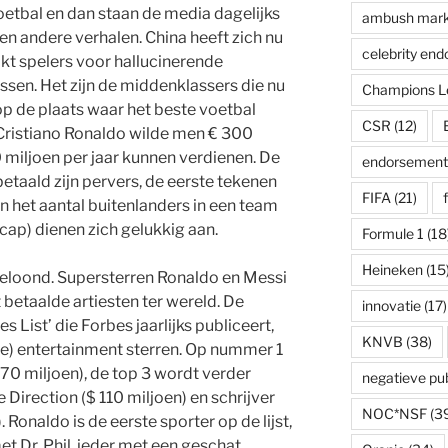
 voetbal en dan staan de media dagelijks
ambush mark
en andere verhalen. China heeft zich nu
celebrity en
okt spelers voor hallucinerende
ssen. Het zijn de middenklassers die nu
Champions L
 op de plaats waar het beste voetbal
CSR
(12)
Cristiano Ronaldo wilde men € 300
0 miljoen per jaar kunnen verdienen. De
endorsement
etaald zijn pervers, de eerste tekenen
FIFA
(21)
n het aantal buitenlanders in een team
 cap) dienen zich gelukkig aan.
Formule 1
(18
Heineken
(15
eloond. Supersterren Ronaldo en Messi
 betaalde artiesten ter wereld. De
innovatie
(17)
s List’ die Forbes jaarlijks publiceert,
KNVB
(38)
) entertainment sterren. Op nummer 1
170 miljoen), de top 3 wordt verder
negatieve publ
irection ($ 110 miljoen) en schrijver
NOC*NSF
(3
Ronaldo is de eerste sporter op de lijst,
t Dr. Phil, ieder met een geschat