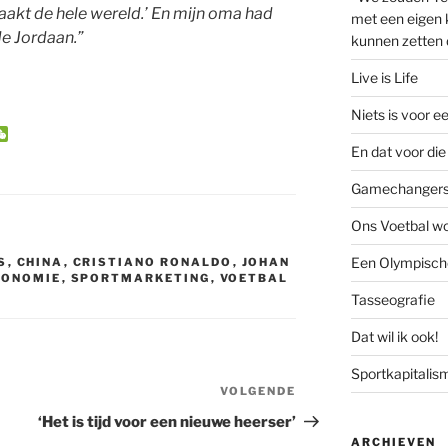
rmaakt de hele wereld.’ En mijn oma had
met een eigen k
de Jordaan.”
kunnen zetten 
Live is Life
Niets is voor e
W
e
En dat voor die 
C
h
Gamechanger
a
t
Ons Voetbal wo
Een Olympische
S
,
CHINA
,
CRISTIANO RONALDO
,
JOHAN
CONOMIE
,
SPORTMARKETING
,
VOETBAL
Tasseografie
Dat wil ik ook!
Sportkapitalis
VOLGENDE
Volgend
bericht
‘Het is tijd voor een nieuwe heerser’
ARCHIEVEN