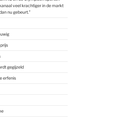
anaal veel krachtiger in de markt
dan nu gebeurt.”
euwig
prijs
s
rdt gegijzeld
 erfenis
me