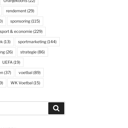
Oranjekoorts
(22)
rendement
(29)
0)
sponsoring
(115)
sport & economie
(229)
ek
(13)
sportmarketing
(144)
ing
(26)
strategie
(86)
UEFA
(19)
en
(37)
voetbal
(89)
9)
WK Voetbal
(15)
Zoeken