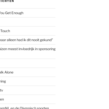
RICHTEN
 You Get Enough
 Touch
aar alleen had ik dit nooit gekund”
izen meest invloedrijk in sponsoring
alk Alone
hing
tv
ven
amNL en de Olympisch sporten