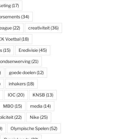
eting
(17)
dorsements
(34)
eague
(22)
creativiteit
(36)
EK Voetbal
(18)
s
(15)
Eredivisie
(45)
fondsenwerving
(21)
)
goede doelen
(12)
)
inhakers
(18)
IOC
(20)
KNSB
(13)
MBO
(15)
media
(14)
iciteit
(22)
Nike
(25)
9)
Olympische Spelen
(52)