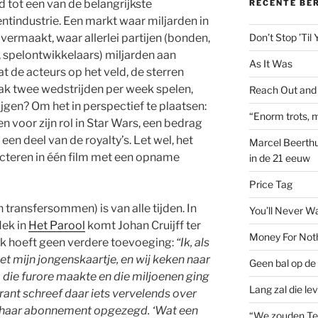
id tot een van de belangrijkste
RECENTE BE
tindustrie. Een markt waar miljarden in
ermaakt, waar allerlei partijen (bonden,
Don’t Stop ’Til
 spelontwikkelaars) miljarden aan
As It Was
t de acteurs op het veld, de sterren
aak twee wedstrijden per week spelen,
Reach Out and
jgen? Om het in perspectief te plaatsen:
“Enorm trots, m
n voor zijn rol in Star Wars, een bedrag
een deel van de royalty’s. Let wel, het
Marcel Beerthu
acteren in één film met een opname
in de 21 eeuw
Price Tag
 transfersommen) is van alle tijden. In
You’ll Never W
Hek in
Het Parool
komt Johan Cruijff ter
Money For Not
Hek hoeft geen verdere toevoeging:
“Ik, als
et mijn jongens­kaartje, en wij keken naar
Geen bal op de 
 die furore maakte en die miljoenen ging
Lang zal die le
rant schreef daar iets vervelends over
3 haar abonnement opgezegd. ‘Wat een
“We zouden Te