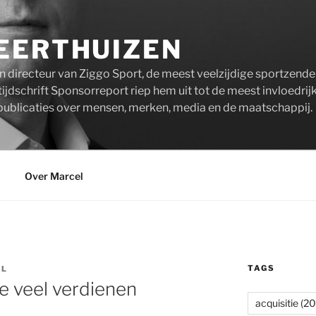
EERTHUIZEN
n directeur van Ziggo Sport, de meest veelzijdige sportzend
ijdschrift Sponsorreport riep hem uit tot de meest invloedrij
publicaties over mensen, merken, media en de maatschappij.
Over Marcel
TAGS
EL
ie veel verdienen
acquisitie
(20