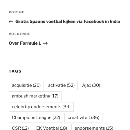
Bericht
Vorig
VORIGE
navigatie
bericht
Gratis Spaans voetbal kijken via Facebook in India
Volgend
VOLGENDE
bericht
Over Formule 1
TAGS
acquisitie
(20)
activatie
(52)
Ajax
(30)
ambush marketing
(17)
celebrity endorsements
(34)
Champions League
(22)
creativiteit
(36)
CSR
(12)
EK Voetbal
(18)
endorsements
(15)