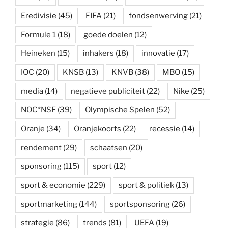
Eredivisie
(45)
FIFA
(21)
fondsenwerving
(21)
Formule 1
(18)
goede doelen
(12)
Heineken
(15)
inhakers
(18)
innovatie
(17)
IOC
(20)
KNSB
(13)
KNVB
(38)
MBO
(15)
media
(14)
negatieve publiciteit
(22)
Nike
(25)
NOC*NSF
(39)
Olympische Spelen
(52)
Oranje
(34)
Oranjekoorts
(22)
recessie
(14)
rendement
(29)
schaatsen
(20)
sponsoring
(115)
sport
(12)
sport & economie
(229)
sport & politiek
(13)
sportmarketing
(144)
sportsponsoring
(26)
strategie
(86)
trends
(81)
UEFA
(19)