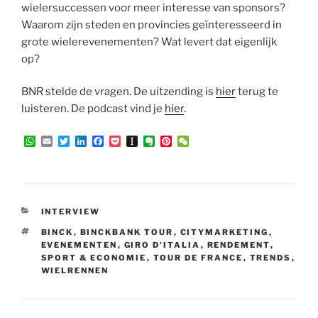
wielersuccessen voor meer interesse van sponsors?
Waarom zijn steden en provincies geïnteresseerd in
grote wielerevenementen? Wat levert dat eigenlijk
op?
BNR stelde de vragen. De uitzending is
hier
terug te
luisteren. De podcast vind je
hier
.
W
E
T
L
F
P
I
E
P
W
h
m
w
i
a
o
n
v
i
e
a
a
i
n
c
c
s
e
n
C
t
i
t
k
e
k
t
r
t
h
s
l
t
e
b
e
a
n
e
a
A
e
d
o
t
p
o
r
t
p
r
I
o
a
t
e
CATEGORIEËN
INTERVIEW
p
n
k
p
e
s
e
t
TAGS
BINCK
,
BINCKBANK TOUR
,
CITYMARKETING
,
r
EVENEMENTEN
,
GIRO D'ITALIA
,
RENDEMENT
,
SPORT & ECONOMIE
,
TOUR DE FRANCE
,
TRENDS
,
WIELRENNEN