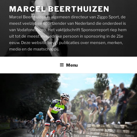
Ga
MARCEL BEERTHUIZEN
naar
Marcel Beerthuizen is algemeen directeur van Ziggo Sport, de
de
meest veelzijdige sportzender van Nederland die onderdeel is
inhoud
van VodafoneZiggo. Het vaktijdschrift Sponsorreport riep hem
uit tot de meest invloedrijke persoon in sponsoring in de 21e
eeuw. Deze website bevat publicaties over mensen, merken,
media en de maatschappij.
Menu