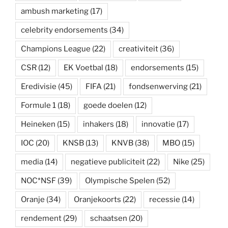
ambush marketing
(17)
celebrity endorsements
(34)
Champions League
(22)
creativiteit
(36)
CSR
(12)
EK Voetbal
(18)
endorsements
(15)
Eredivisie
(45)
FIFA
(21)
fondsenwerving
(21)
Formule 1
(18)
goede doelen
(12)
Heineken
(15)
inhakers
(18)
innovatie
(17)
IOC
(20)
KNSB
(13)
KNVB
(38)
MBO
(15)
media
(14)
negatieve publiciteit
(22)
Nike
(25)
NOC*NSF
(39)
Olympische Spelen
(52)
Oranje
(34)
Oranjekoorts
(22)
recessie
(14)
rendement
(29)
schaatsen
(20)