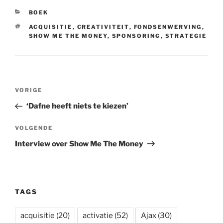
A
e
d
o
t
p
o
r
t
p
r
I
o
a
t
e
CATEGORIEËN
BOEK
p
n
k
p
e
s
e
t
TAGS
ACQUISITIE
,
CREATIVITEIT
,
FONDSENWERVING
,
r
SHOW ME THE MONEY
,
SPONSORING
,
STRATEGIE
Bericht
Vorig
VORIGE
navigatie
bericht
‘Dafne heeft niets te kiezen’
Volgend
VOLGENDE
bericht
Interview over Show Me The Money
TAGS
acquisitie
(20)
activatie
(52)
Ajax
(30)