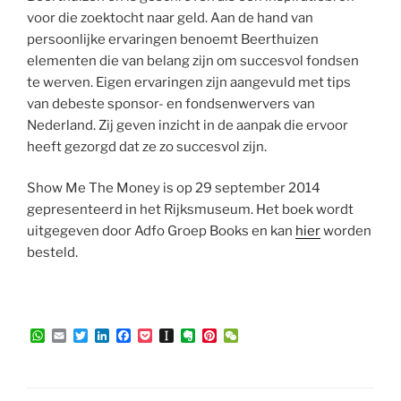
voor die zoektocht naar geld. Aan de hand van
persoonlijke ervaringen benoemt Beerthuizen
elementen die van belang zijn om succesvol fondsen
te werven. Eigen ervaringen zijn aangevuld met tips
van debeste sponsor- en fondsenwervers van
Nederland. Zij geven inzicht in de aanpak die ervoor
heeft gezorgd dat ze zo succesvol zijn.
Show Me The Money is op 29 september 2014
gepresenteerd in het Rijksmuseum. Het boek wordt
uitgegeven door Adfo Groep Books en kan
hier
worden
besteld.
W
E
T
L
F
P
I
E
P
W
h
m
w
i
a
o
n
v
i
e
a
a
i
n
c
c
s
e
n
C
t
i
t
k
e
k
t
r
t
h
s
l
t
e
b
e
a
n
e
a