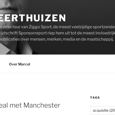
EERTHUIZEN
n directeur van Ziggo Sport, de meest veelzijdige sportzend
ijdschrift Sponsorreport riep hem uit tot de meest invloedrij
publicaties over mensen, merken, media en de maatschappij.
Over Marcel
TAGS
deal met Manchester
acquisitie
(20