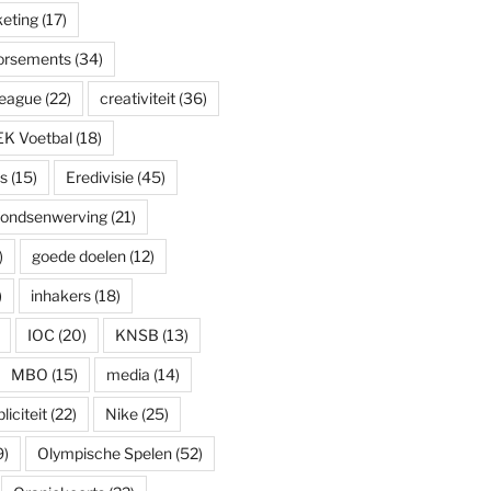
eting
(17)
dorsements
(34)
eague
(22)
creativiteit
(36)
EK Voetbal
(18)
s
(15)
Eredivisie
(45)
fondsenwerving
(21)
)
goede doelen
(12)
)
inhakers
(18)
IOC
(20)
KNSB
(13)
MBO
(15)
media
(14)
iciteit
(22)
Nike
(25)
9)
Olympische Spelen
(52)