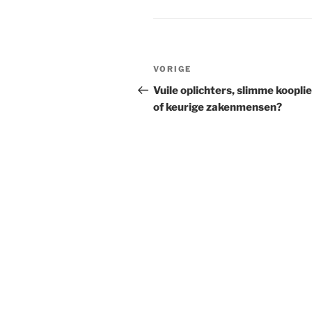
Bericht
Vorig
VORIGE
navigatie
bericht
Vuile oplichters, slimme koopli
of keurige zakenmensen?