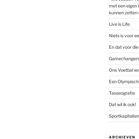
met een eigen k
kunnen zetten 
Live is Life
Niets is voor e
En dat voor die 
Gamechanger
Ons Voetbal wo
Een Olympische
Tasseografie
Dat wil ik ook!
Sportkapitalis
ARCHIEVEN