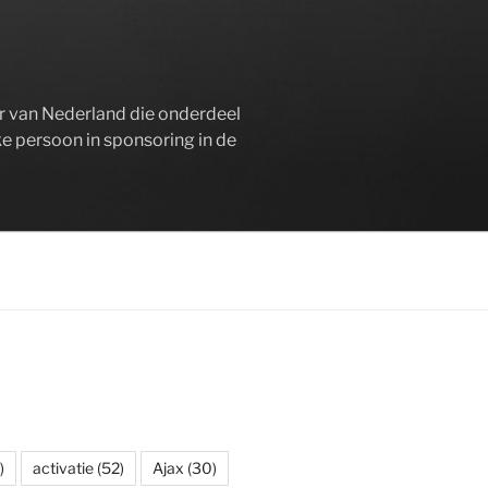
er van Nederland die onderdeel
ke persoon in sponsoring in de
)
activatie
(52)
Ajax
(30)