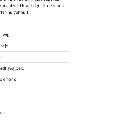
anaal veel krachtiger in de markt
dan nu gebeurt.”
euwig
prijs
s
rdt gegijzeld
 erfenis
me