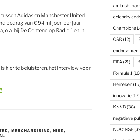
ambush mark
t tussen Adidas en Manchester United
celebrity en
d bedrag van € 94 miljoen per jaar
Champions L
, o.a. bij De Ochtend op Radio 1 en in
CSR
(12)
endorsement
FIFA
(21)
 is
hier
te beluisteren, het interview voor
Formule 1
(18
Heineken
(15
W
e
innovatie
(17)
C
h
KNVB
(38)
a
t
negatieve publ
NOC*NSF
(3
TED
,
MERCHANDISING
,
NIKE
,
AL