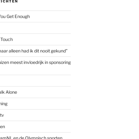
RICHTEN
 You Get Enough
 Touch
aar alleen had ik dit nooit gekund”
izen meest invloedrijk in sponsoring
alk Alone
hing
tv
ven
amNL en de Olympisch sporten