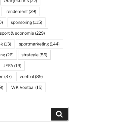
Oranjekoorts
(22)
rendement
(29)
0)
sponsoring
(115)
sport & economie
(229)
ek
(13)
sportmarketing
(144)
ing
(26)
strategie
(86)
UEFA
(19)
en
(37)
voetbal
(89)
9)
WK Voetbal
(15)
Zoeken