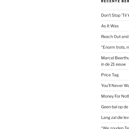
RECENTE BE
Don’t Stop ’Til
As It Was
Reach Out and
“Enorm trots, m
Marcel Beerthu
in de 21 eeuw
Price Tag
You’ll Never W
Money For Not
Geen bal op de 
Lang zal die le
“We zouden Te