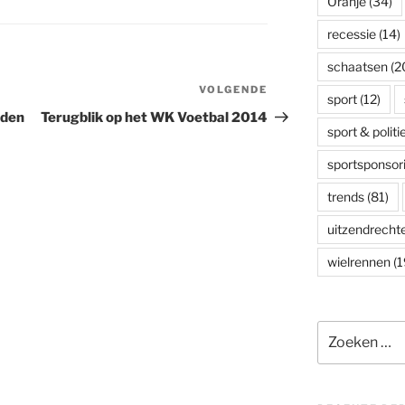
Oranje
(34)
recessie
(14)
schaatsen
(2
VOLGENDE
Volgend
sport
(12)
bericht
eden
Terugblik op het WK Voetbal 2014
sport & politi
sportsponsor
trends
(81)
uitzendrecht
wielrennen
(1
Zoeken
naar: