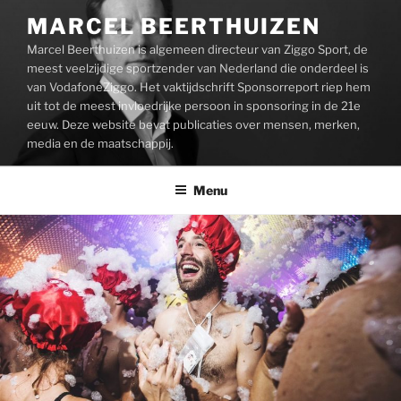
Ga
MARCEL BEERTHUIZEN
naar
Marcel Beerthuizen is algemeen directeur van Ziggo Sport, de
de
meest veelzijdige sportzender van Nederland die onderdeel is
inhoud
van VodafoneZiggo. Het vaktijdschrift Sponsorreport riep hem
uit tot de meest invloedrijke persoon in sponsoring in de 21e
eeuw. Deze website bevat publicaties over mensen, merken,
media en de maatschappij.
Menu