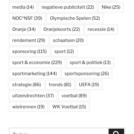
media
(14)
negatieve publiciteit
(22)
Nike
(25)
NOC*NSF
(39)
Olympische Spelen
(52)
Oranje
(34)
Oranjekoorts
(22)
recessie
(14)
rendement
(29)
schaatsen
(20)
sponsoring
(115)
sport
(12)
sport & economie
(229)
sport & politiek
(13)
sportmarketing
(144)
sportsponsoring
(26)
strategie
(86)
trends
(81)
UEFA
(19)
uitzendrechten
(37)
voetbal
(89)
wielrennen
(19)
WK Voetbal
(15)
Zoeken
Zoeke