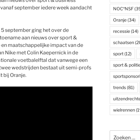
n nieuws over sport & business
 vanaf september iedere week aandacht
NOC*NSF
(3
Oranje
(34)
 5 september ging het over de
recessie
(14)
toename aan nieuws over sport &
schaatsen
(2
 en maatschappelijke impact van de
n Nike met Colin Kaepernick in de
sport
(12)
tionale voetbalelftal dat vanwege een
sport & politi
wee wedstrijden bestaat uit semi-profs
t bij Oranje.
sportsponsor
trends
(81)
uitzendrecht
wielrennen
(1
Zoeken