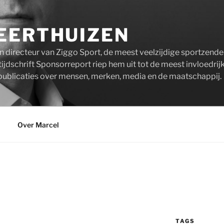
EERTHUIZEN
n directeur van Ziggo Sport, de meest veelzijdige sportzend
ijdschrift Sponsorreport riep hem uit tot de meest invloedrij
publicaties over mensen, merken, media en de maatschappij.
Over Marcel
TAGS