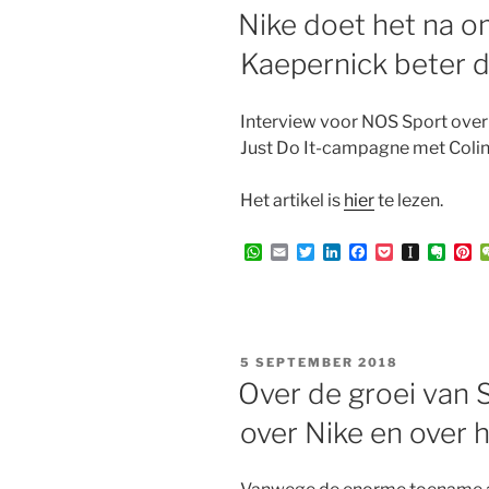
OP
Nike doet het na 
Kaepernick beter d
Interview voor NOS Sport over 
Just Do It-campagne met Colin
Het artikel is
hier
te lezen.
W
E
T
L
F
P
I
E
P
h
m
w
i
a
o
n
v
i
a
a
i
n
c
c
s
e
n
t
i
t
k
e
k
t
r
t
s
l
t
e
b
e
a
n
e
A
e
d
o
t
p
o
r
p
r
I
o
a
t
e
GEPLAATST
5 SEPTEMBER 2018
p
n
k
p
e
s
OP
Over de groei van 
e
t
r
over Nike en over 