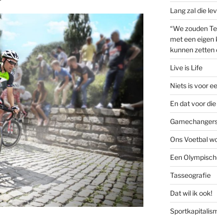
Lang zal die le
“We zouden Te
met een eigen k
kunnen zetten 
Live is Life
Niets is voor e
En dat voor die 
Gamechanger
Ons Voetbal wo
Een Olympische
Tasseografie
Dat wil ik ook!
Sportkapitalis