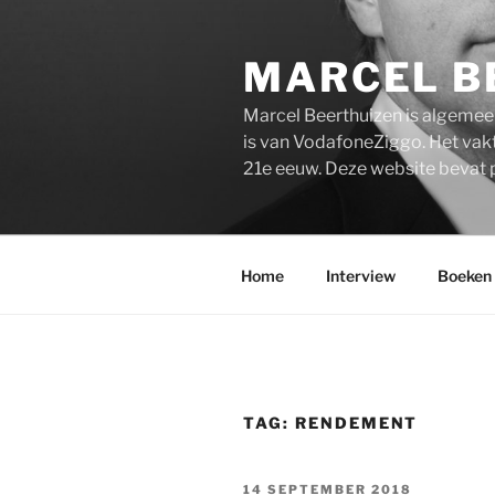
Ga
naar
MARCEL B
de
inhoud
Marcel Beerthuizen is algemee
is van VodafoneZiggo. Het vakt
21e eeuw. Deze website bevat 
Home
Interview
Boeken
TAG:
RENDEMENT
GEPLAATST
14 SEPTEMBER 2018