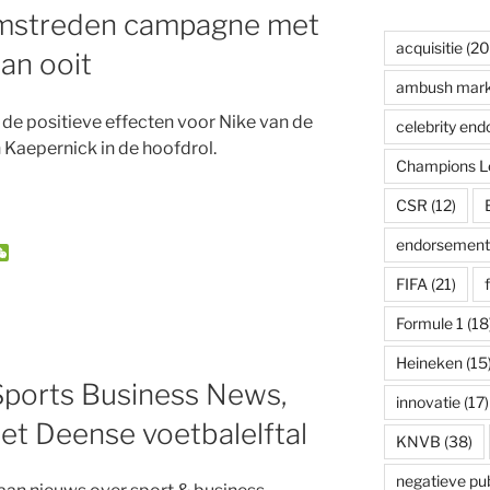
omstreden campagne met
acquisitie
(20
an ooit
ambush mark
de positieve effecten voor Nike van de
celebrity en
 Kaepernick in de hoofdrol.
Champions L
CSR
(12)
endorsement
W
e
FIFA
(21)
C
h
a
Formule 1
(18
t
Heineken
(15
Sports Business News,
innovatie
(17)
het Deense voetbalelftal
KNVB
(38)
negatieve publ