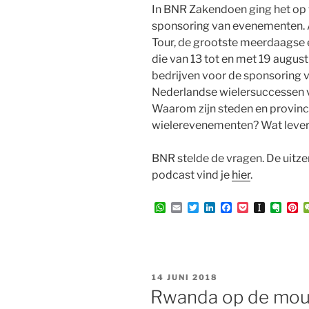
In BNR Zakendoen ging het op
sponsoring van evenementen. 
Tour, de grootste meerdaagse 
die van 13 tot en met 19 augu
bedrijven voor de sponsoring
Nederlandse wielersuccessen 
Waarom zijn steden en provinci
wielerevenementen? Wat levert
BNR stelde de vragen. De uitze
podcast vind je
hier
.
W
E
T
L
F
P
I
E
P
h
m
w
i
a
o
n
v
i
a
a
i
n
c
c
s
e
n
t
i
t
k
e
k
t
r
t
s
l
t
e
b
e
a
n
e
A
e
d
o
t
p
o
r
p
r
I
o
a
t
e
GEPLAATST
14 JUNI 2018
p
n
k
p
e
s
OP
Rwanda op de mouw
e
t
r