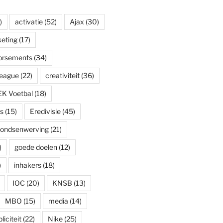
)
activatie
(52)
Ajax
(30)
eting
(17)
dorsements
(34)
eague
(22)
creativiteit
(36)
EK Voetbal
(18)
s
(15)
Eredivisie
(45)
fondsenwerving
(21)
)
goede doelen
(12)
)
inhakers
(18)
IOC
(20)
KNSB
(13)
MBO
(15)
media
(14)
iciteit
(22)
Nike
(25)