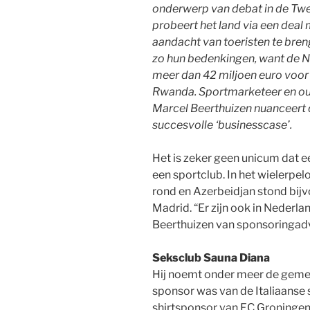
onderwerp van debat in de Tw
probeert het land via een deal
aandacht van toeristen te bre
zo hun bedenkingen, want de Ne
meer dan 42 miljoen euro voo
Rwanda. Sportmarketeer en ou
Marcel Beerthuizen nuanceert d
succesvolle ‘businesscase’.
Het is zeker geen unicum dat ee
een sportclub. In het wielerpel
rond en Azerbeidjan stond bijv
Madrid. “Er zijn ook in Nederl
Beerthuizen van sponsoringadv
Seksclub Sauna Diana
Hij noemt onder meer de gemee
sponsor was van de Italiaanse
shirtsponsor van FC Groningen