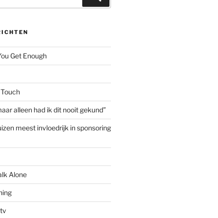
RICHTEN
 You Get Enough
 Touch
aar alleen had ik dit nooit gekund”
izen meest invloedrijk in sponsoring
alk Alone
hing
tv