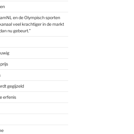
ven
amNL en de Olympisch sporten
anaal veel krachtiger in de markt
dan nu gebeurt.”
euwig
prijs
s
rdt gegijzeld
 erfenis
me