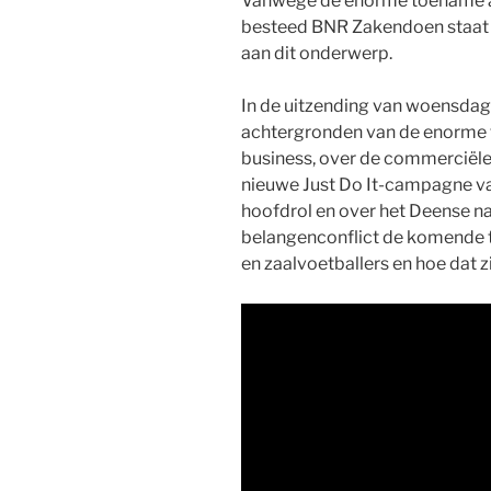
Vanwege de enorme toename aa
besteed BNR Zakendoen staat
aan dit onderwerp.
In de uitzending van woensdag
achtergronden van de enorme 
business, over de commerciële
nieuwe Just Do It-campagne va
hoofdrol en over het Deense na
belangenconflict de komende t
en zaalvoetballers en hoe dat zi