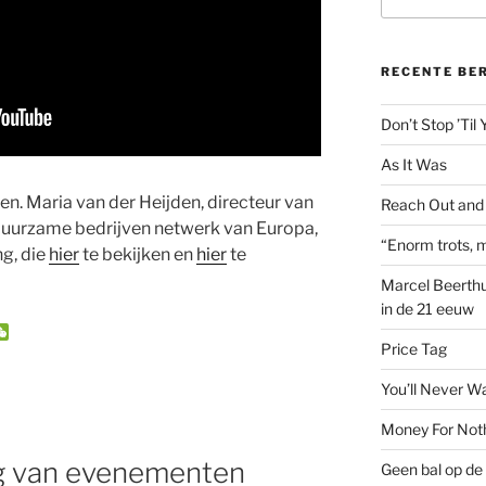
naar:
RECENTE BE
Don’t Stop ’Til
As It Was
en. Maria van der Heijden, directeur van
Reach Out and
duurzame bedrijven netwerk van Europa,
“Enorm trots, m
g, die
hier
te bekijken en
hier
te
Marcel Beerthu
in de 21 eeuw
W
e
Price Tag
C
h
You’ll Never W
a
t
Money For Not
g van evenementen
Geen bal op de 