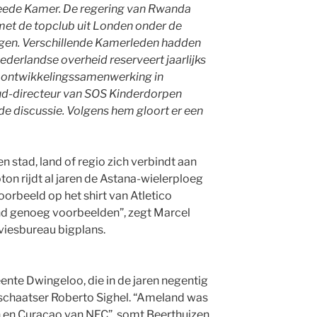
eede Kamer. De regering van Rwanda
 met de topclub uit Londen onder de
ngen. Verschillende Kamerleden hadden
derlandse overheid reserveert jaarlijks
r ontwikkelingssamenwerking in
d-directeur van SOS Kinderdorpen
e discussie. Volgens hem gloort er een
n stad, land of regio zich verbindt aan
oton rijdt al jaren de Astana-wielerploeg
oorbeeld op het shirt van Atletico
and genoeg voorbeelden”, zegt Marcel
iesbureau bigplans.
nte Dwingeloo, die in de jaren negentig
 schaatser Roberto Sighel. “Ameland was
 en Curaçao van NEC”, somt Beerthuizen