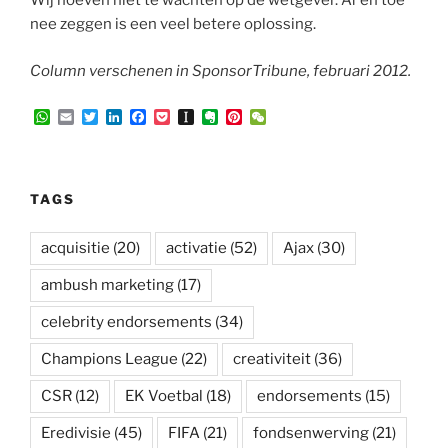
Wij hoeven niet te wachten op de wetgever. Af en toe
nee zeggen is een veel betere oplossing.
Column verschenen in SponsorTribune, februari 2012.
W
E
T
L
F
P
I
E
P
W
h
m
w
i
a
o
n
v
i
e
a
a
i
n
c
c
s
e
n
C
t
i
t
k
e
k
t
r
t
h
s
l
t
e
b
e
a
n
e
a
A
e
d
o
t
p
o
r
t
TAGS
p
r
I
o
a
t
e
p
n
k
p
e
s
e
t
acquisitie
(20)
activatie
(52)
Ajax
(30)
r
ambush marketing
(17)
celebrity endorsements
(34)
Champions League
(22)
creativiteit
(36)
CSR
(12)
EK Voetbal
(18)
endorsements
(15)
Eredivisie
(45)
FIFA
(21)
fondsenwerving
(21)