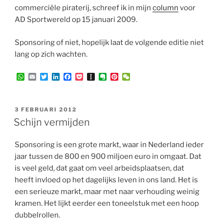
commerciële piraterij, schreef ik in mijn
column
voor
AD Sportwereld op 15 januari 2009.
Sponsoring of niet, hopelijk laat de volgende editie niet
lang op zich wachten.
W
E
T
L
F
P
I
E
P
W
h
m
w
i
a
o
n
v
i
e
a
a
i
n
c
c
s
e
n
C
t
i
t
k
e
k
t
r
t
h
s
l
t
e
b
e
a
n
e
a
GEPLAATST
3 FEBRUARI 2012
A
e
d
o
t
p
o
r
t
OP
Schijn vermijden
p
r
I
o
a
t
e
p
n
k
p
e
s
e
t
Sponsoring is een grote markt, waar in Nederland ieder
r
jaar tussen de 800 en 900 miljoen euro in omgaat. Dat
is veel geld, dat gaat om veel arbeidsplaatsen, dat
heeft invloed op het dagelijks leven in ons land. Het is
een serieuze markt, maar met naar verhouding weinig
kramen. Het lijkt eerder een toneelstuk met een hoop
dubbelrollen.