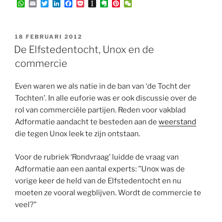
W
E
T
L
F
P
I
E
P
W
h
m
w
i
a
o
n
v
i
e
a
a
i
n
c
c
s
e
n
C
t
i
t
k
e
k
t
r
t
h
s
l
t
e
b
e
a
n
e
a
GEPLAATST
18 FEBRUARI 2012
A
e
d
o
t
p
o
r
t
OP
De Elfstedentocht, Unox en de
p
r
I
o
a
t
e
p
n
k
p
e
s
commercie
e
t
r
Even waren we als natie in de ban van ‘de Tocht der
Tochten’. In alle euforie was er ook discussie over de
rol van commerciële partijen. Reden voor vakblad
Adformatie aandacht te besteden aan de
weerstand
die tegen Unox leek te zijn ontstaan.
Voor de rubriek ‘Rondvraag’ luidde de vraag van
Adformatie aan een aantal experts: ”Unox was de
vorige keer de held van de Elfstedentocht en nu
moeten ze vooral wegblijven. Wordt de commercie te
veel?”