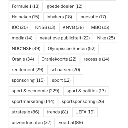
Formule 1
(18)
goede doelen
(12)
Heineken
(15)
inhakers
(18)
innovatie
(17)
IOC
(20)
KNSB
(13)
KNVB
(38)
MBO
(15)
media
(14)
negatieve publiciteit
(22)
Nike
(25)
NOC*NSF
(39)
Olympische Spelen
(52)
Oranje
(34)
Oranjekoorts
(22)
recessie
(14)
rendement
(29)
schaatsen
(20)
sponsoring
(115)
sport
(12)
sport & economie
(229)
sport & politiek
(13)
sportmarketing
(144)
sportsponsoring
(26)
strategie
(86)
trends
(81)
UEFA
(19)
uitzendrechten
(37)
voetbal
(89)