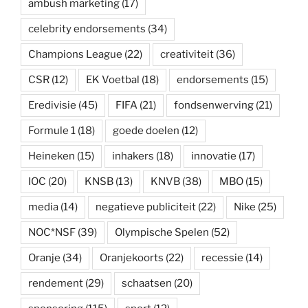
ambush marketing
(17)
celebrity endorsements
(34)
Champions League
(22)
creativiteit
(36)
CSR
(12)
EK Voetbal
(18)
endorsements
(15)
Eredivisie
(45)
FIFA
(21)
fondsenwerving
(21)
Formule 1
(18)
goede doelen
(12)
Heineken
(15)
inhakers
(18)
innovatie
(17)
IOC
(20)
KNSB
(13)
KNVB
(38)
MBO
(15)
media
(14)
negatieve publiciteit
(22)
Nike
(25)
NOC*NSF
(39)
Olympische Spelen
(52)
Oranje
(34)
Oranjekoorts
(22)
recessie
(14)
rendement
(29)
schaatsen
(20)