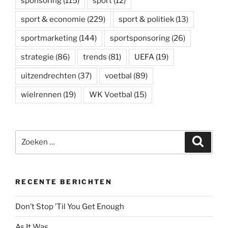
sponsoring
(115)
sport
(12)
sport & economie
(229)
sport & politiek
(13)
sportmarketing
(144)
sportsponsoring
(26)
strategie
(86)
trends
(81)
UEFA
(19)
uitzendrechten
(37)
voetbal
(89)
wielrennen
(19)
WK Voetbal
(15)
Zoeken
Zoeke
naar:
RECENTE BERICHTEN
Don’t Stop ’Til You Get Enough
As It Was