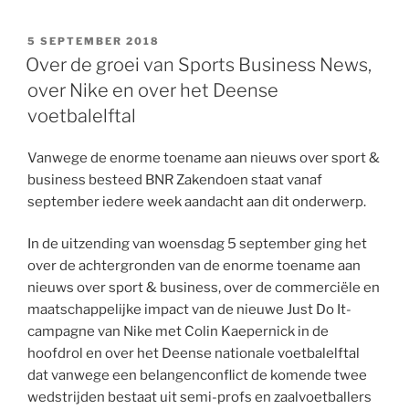
a
a
i
n
c
c
s
e
n
C
t
i
t
k
e
k
t
r
t
h
s
l
t
e
b
e
a
n
e
a
GEPLAATST
5 SEPTEMBER 2018
A
e
d
o
t
p
o
r
t
OP
Over de groei van Sports Business News,
p
r
I
o
a
t
e
p
n
k
p
e
s
over Nike en over het Deense
e
t
r
voetbalelftal
Vanwege de enorme toename aan nieuws over sport &
business besteed BNR Zakendoen staat vanaf
september iedere week aandacht aan dit onderwerp.
In de uitzending van woensdag 5 september ging het
over de achtergronden van de enorme toename aan
nieuws over sport & business, over de commerciële en
maatschappelijke impact van de nieuwe Just Do It-
campagne van Nike met Colin Kaepernick in de
hoofdrol en over het Deense nationale voetbalelftal
dat vanwege een belangenconflict de komende twee
wedstrijden bestaat uit semi-profs en zaalvoetballers