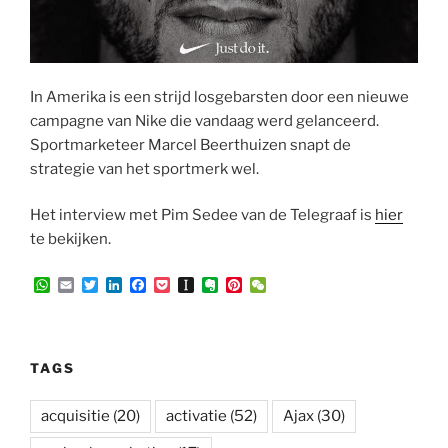
In Amerika is een strijd losgebarsten door een nieuwe
campagne van Nike die vandaag werd gelanceerd.
Sportmarketeer Marcel Beerthuizen snapt de
strategie van het sportmerk wel.
Het interview met Pim Sedee van de Telegraaf is
hier
te bekijken.
W
E
T
L
F
P
I
E
P
W
h
m
w
i
a
o
n
v
i
e
a
a
i
n
c
c
s
e
n
C
t
i
t
k
e
k
t
r
t
h
s
l
t
e
b
e
a
n
e
a
A
e
d
o
t
p
o
r
t
TAGS
p
r
I
o
a
t
e
p
n
k
p
e
s
e
t
acquisitie
(20)
activatie
(52)
Ajax
(30)
r