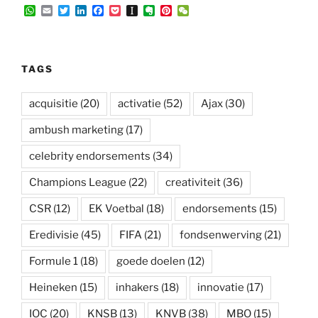
W
E
T
L
F
P
I
E
P
W
h
m
w
i
a
o
n
v
i
e
a
a
i
n
c
c
s
e
n
C
t
i
t
k
e
k
t
r
t
h
s
l
t
e
b
e
a
n
e
a
A
e
d
o
t
p
o
r
t
TAGS
p
r
I
o
a
t
e
p
n
k
p
e
s
e
t
acquisitie
(20)
activatie
(52)
Ajax
(30)
r
ambush marketing
(17)
celebrity endorsements
(34)
Champions League
(22)
creativiteit
(36)
CSR
(12)
EK Voetbal
(18)
endorsements
(15)
Eredivisie
(45)
FIFA
(21)
fondsenwerving
(21)
Formule 1
(18)
goede doelen
(12)
Heineken
(15)
inhakers
(18)
innovatie
(17)
IOC
(20)
KNSB
(13)
KNVB
(38)
MBO
(15)