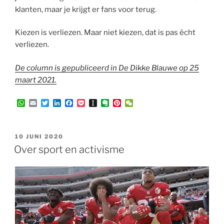
klanten, maar je krijgt er fans voor terug.
Kiezen is verliezen. Maar niet kiezen, dat is pas écht
verliezen.
De column is gepubliceerd in De Dikke Blauwe op 25
maart 2021.
W
E
T
L
F
P
I
E
P
W
h
m
w
i
a
o
n
v
i
e
a
a
i
n
c
c
s
e
n
C
t
i
t
k
e
k
t
r
t
h
s
l
t
e
b
e
a
n
e
a
GEPLAATST
10 JUNI 2020
A
e
d
o
t
p
o
r
t
OP
Over sport en activisme
p
r
I
o
a
t
e
p
n
k
p
e
s
e
t
r