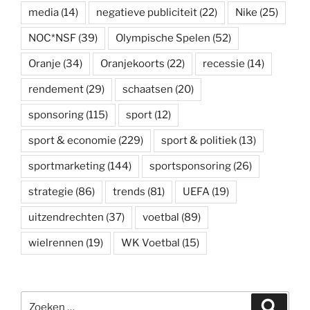
media
(14)
negatieve publiciteit
(22)
Nike
(25)
NOC*NSF
(39)
Olympische Spelen
(52)
Oranje
(34)
Oranjekoorts
(22)
recessie
(14)
rendement
(29)
schaatsen
(20)
sponsoring
(115)
sport
(12)
sport & economie
(229)
sport & politiek
(13)
sportmarketing
(144)
sportsponsoring
(26)
strategie
(86)
trends
(81)
UEFA
(19)
uitzendrechten
(37)
voetbal
(89)
wielrennen
(19)
WK Voetbal
(15)
Zoeken
Zoeke