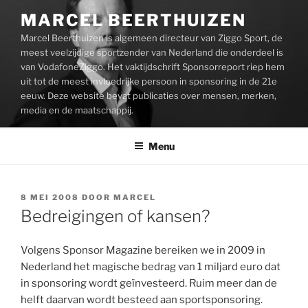
Ga
MARCEL BEERTHUIZEN
naar
Marcel Beerthuizen is algemeen directeur van Ziggo Sport, de
de
meest veelzijdige sportzender van Nederland die onderdeel is
inhoud
van VodafoneZiggo. Het vaktijdschrift Sponsorreport riep hem
uit tot de meest invloedrijke persoon in sponsoring in de 21e
eeuw. Deze website bevat publicaties over mensen, merken,
media en de maatschappij.
Menu
GEPLAATST
8 MEI 2008
DOOR
MARCEL
OP
Bedreigingen of kansen?
Volgens Sponsor Magazine bereiken we in 2009 in
Nederland het magische bedrag van 1 miljard euro dat
in sponsoring wordt geïnvesteerd. Ruim meer dan de
helft daarvan wordt besteed aan sportsponsoring.